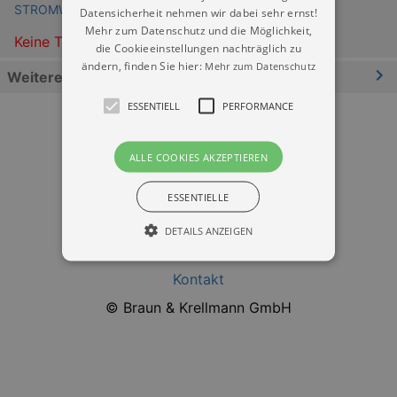
STROMWERK im Kraftwerk Mitte
Datensicherheit nehmen wir dabei sehr ernst!
Mehr zum Datenschutz und die Möglichkeit,
Keine Termine
die Cookieeinstellungen nachträglich zu
ändern, finden Sie hier:
Mehr zum Datenschutz
Weitere Informationen
ESSENTIELL
PERFORMANCE
ALLE COOKIES AKZEPTIEREN
ESSENTIELLE
Datenschutz
DETAILS ANZEIGEN
Impressum
Kontakt
Essentiell
Performance
© Braun & Krellmann GmbH
Essentielle Cookies werden für die
grundlegenden Funktionen unserer Webseite
gebraucht. Zum Beispiel für das Login in Ihren
account. Ohne diese Cookies funktioniert
unsere Webseite nicht.