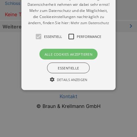
Schloss Moritzburg
Datensicherheit nehmen wir dabei sehr ernst!
Mehr zum Datenschutz und die Möglichkeit,
Keine Termine
die Cookieeinstellungen nachträglich zu
ändern, finden Sie hier:
Mehr zum Datenschutz
Weitere Informationen
ESSENTIELL
PERFORMANCE
ALLE COOKIES AKZEPTIEREN
ESSENTIELLE
Datenschutz
DETAILS ANZEIGEN
Impressum
Kontakt
Essentiell
Performance
© Braun & Krellmann GmbH
Essentielle Cookies werden für die
grundlegenden Funktionen unserer Webseite
gebraucht. Zum Beispiel für das Login in Ihren
account. Ohne diese Cookies funktioniert
unsere Webseite nicht.