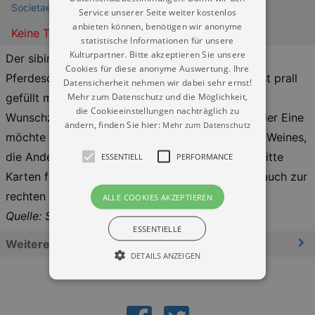
Societaetstheater
Service unserer Seite weiter kostenlos
anbieten können, benötigen wir anonyme
Keine Termine
statistische Informationen für unsere
Kulturpartner. Bitte akzeptieren Sie unsere
Der sibirischen Kälte trotzend, schneidet sich ein
Cookies für diese anonyme Auswertung. Ihre
Pferdeschlitten durch die weiße Landschaft. Er ist prall
Datensicherheit nehmen wir dabei sehr ernst!
Mehr zum Datenschutz und die Möglichkeit,
gefüllt mit eiligen und gleichwohl wertvollen
die Cookieeinstellungen nachträglich zu
Wunschzetteln. Und was das für Wünsche sind: der Eine
ändern, finden Sie hier:
Mehr zum Datenschutz
möchte eine Enzyklopädie zur Wissenschaft des Weines,
die Andere etwas weniger Einsamkeit und der Dritte
ESSENTIELL
PERFORMANCE
Karten für ein Konzert. Aber kommen die Briefe auch zur
rechten Zeit an?
ALLE COOKIES AKZEPTIEREN
Quelle: Societätstheater
ESSENTIELLE
Weitere Informationen
DETAILS ANZEIGEN
Essentiell
Performance