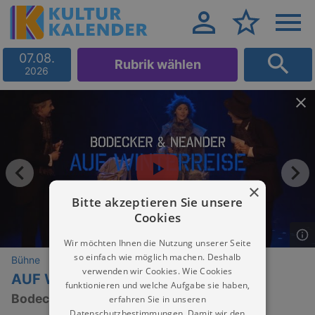
07.08.
Rubrik wählen
2026
×
Bitte akzeptieren Sie unsere
Cookies
Wir möchten Ihnen die Nutzung unserer Seite
so einfach wie möglich machen. Deshalb
Bühne
verwenden wir Cookies. Wie Cookies
AUF WINTERREISE
funktionieren und welche Aufgabe sie haben,
Bodecker & Neander
erfahren Sie in unseren
Datenschutzbestimmungen. Damit wir den