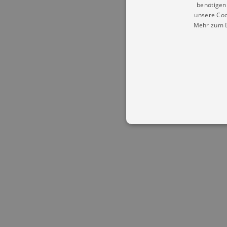
benötigen 
unsere Coo
Mehr zum D
Essentielle Cookies werden für 
Cookies funktioniert unsere Webs
Name
Provid
CookieScriptConsent
Cookie
.kultu
dresde