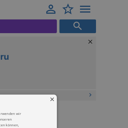
ru
×
erwenden wir
unseren
ten können,