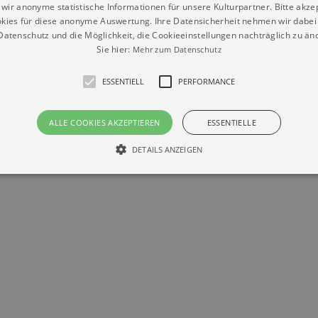
wir anonyme statistische Informationen für unsere Kulturpartner. Bitte akze
kies für diese anonyme Auswertung. Ihre Datensicherheit nehmen wir dabei 
Datenschutz
Impressum
Kontakt
atenschutz und die Möglichkeit, die Cookieeinstellungen nachträglich zu änd
© Braun & Krellmann GmbH
Sie hier:
Mehr zum Datenschutz
ESSENTIELL
PERFORMANCE
ALLE COOKIES AKZEPTIEREN
ESSENTIELLE
DETAILS ANZEIGEN
Essentiell
Performance
die grundlegenden Funktionen unserer Webseite gebraucht. Zum Beispiel für das Login 
eite nicht.
Läuft
er / Domain
Beschreibung
ab
29
This cookie is used by Cookie-Script.com service to reme
Script
days 7
preferences. It is necessary for Cookie-Script.com cookie
rkalender-
hours
n.de