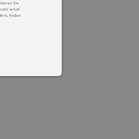
ptieren Sie
sehr ernst!
ern, finden
in Ihren account. Ohne diese
mber visitor cookie consent
 banner to work properly.