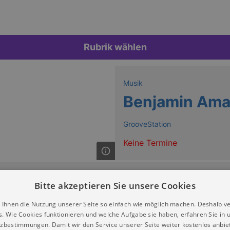
Rubrik wählen
Musik
Benjamin Ama
GrooveStation
Keine Termine
Bitte akzeptieren Sie unsere Cookies
 Ihnen die Nutzung unserer Seite so einfach wie möglich machen. Deshalb v
s. Wie Cookies funktionieren und welche Aufgabe sie haben, erfahren Sie in 
zbestimmungen. Damit wir den Service unserer Seite weiter kostenlos anbie