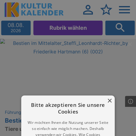
08.08.
Rubrik wählen
2026
×
Bitte akzeptieren Sie unsere
Cookies
Führungen
Bestien des Mittelalters
Wir möchten Ihnen die Nutzung unserer Seite
so einfach wie möglich machen. Deshalb
Tiere und Fabelwesen im Meißner Dom
verwenden wir Cookies. Wie Cookies