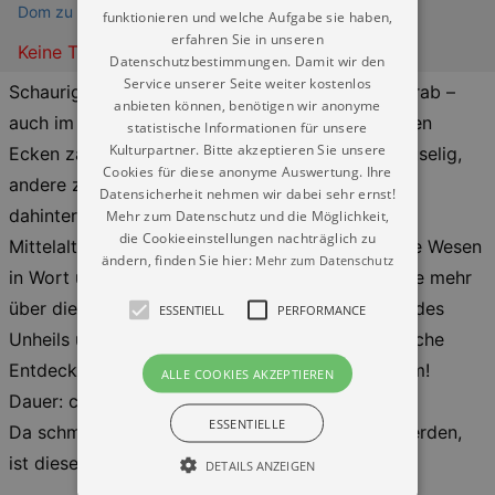
Dom zu Meißen - Hochstift Meißen
funktionieren und welche Aufgabe sie haben,
erfahren Sie in unseren
Keine Termine
Datenschutzbestimmungen. Damit wir den
Service unserer Seite weiter kostenlos
Schaurige Fratzen schauen vom Dom auf uns herab –
anbieten können, benötigen wir anonyme
auch im Inneren der Kirche verstecken sich in allen
statistische Informationen für unsere
Kulturpartner. Bitte akzeptieren Sie unsere
Ecken zahlreiche Tierdarstellungen – manche gruselig,
Cookies für diese anonyme Auswertung. Ihre
andere zum Schmunzeln. Doch was verbirgt sich
Datensicherheit nehmen wir dabei sehr ernst!
dahinter? Lernen Sie die Gedankenwelten des
Mehr zum Datenschutz und die Möglichkeit,
die Cookieeinstellungen nachträglich zu
Mittelalters kennen, die reale und auch fabelhafte Wesen
ändern, finden Sie hier:
Mehr zum Datenschutz
in Wort und Bild zusammenbrachten. Erfahren Sie mehr
über diese Wesen, Glücksbringer oder Vorboten des
ESSENTIELL
PERFORMANCE
Unheils und deren besondere Kräfte. Eine mystische
Entdeckungstour durch den mittelalterlichen Dom!
ALLE COOKIES AKZEPTIEREN
Dauer: ca. 1,5 Stunden – Bitte warm anziehen!
ESSENTIELLE
Da schmale Aufgänge und Treppen bestiegen werden,
ist diese Führung leider nicht barrierefrei.
DETAILS ANZEIGEN