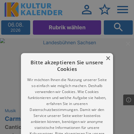
06.08.
Rubrik wählen
2026
×
Bitte akzeptieren Sie unsere
Cookies
Wir möchten Ihnen die Nutzung unserer Seite
so einfach wie möglich machen. Deshalb
verwenden wir Cookies. Wie Cookies
funktionieren und welche Aufgabe sie haben,
erfahren Sie in unseren
Datenschutzbestimmungen. Damit wir den
Musik
Service unserer Seite weiter kostenlos
Carmina Burana
anbieten können, benötigen wir anonyme
Cantiones Profanae von Carl Orff
statistische Informationen für unsere
Kulturpartner. Bitte akzeptieren Sie unsere