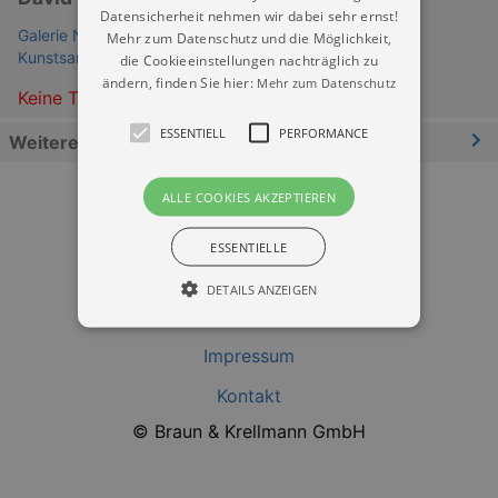
Datensicherheit nehmen wir dabei sehr ernst!
Galerie Neue Meister - im Albertinum Staatliche
Mehr zum Datenschutz und die Möglichkeit,
Kunstsammlungen Dresden
die Cookieeinstellungen nachträglich zu
ändern, finden Sie hier:
Mehr zum Datenschutz
Keine Termine
ESSENTIELL
PERFORMANCE
Weitere Informationen
ALLE COOKIES AKZEPTIEREN
ESSENTIELLE
DETAILS ANZEIGEN
Datenschutz
Impressum
Essentiell
Performance
Kontakt
Essentielle Cookies werden für die
© Braun & Krellmann GmbH
grundlegenden Funktionen unserer Webseite
gebraucht. Zum Beispiel für das Login in Ihren
account. Ohne diese Cookies funktioniert
unsere Webseite nicht.