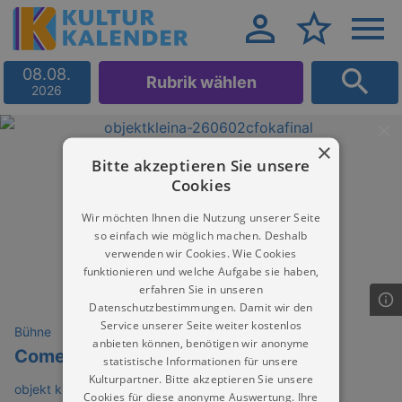
08.08.
Rubrik wählen
2026
×
Bitte akzeptieren Sie unsere
Cookies
Wir möchten Ihnen die Nutzung unserer Seite
so einfach wie möglich machen. Deshalb
verwenden wir Cookies. Wie Cookies
funktionieren und welche Aufgabe sie haben,
erfahren Sie in unseren
Datenschutzbestimmungen. Damit wir den
Service unserer Seite weiter kostenlos
Bühne
anbieten können, benötigen wir anonyme
Comedy Flash
statistische Informationen für unsere
Kulturpartner. Bitte akzeptieren Sie unsere
objekt klein a (club)
Cookies für diese anonyme Auswertung. Ihre