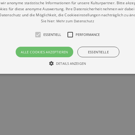
wir anonyme statistische Informationen für unsere Kulturpartner. Bitte akze
kies für diese anonyme Auswertung. Ihre Datensicherheit nehmen wir dabei 
atenschutz und die Möglichkeit, die Cookieeinstellungen nachträglich zu änd
Sie hier:
Mehr zum Datenschutz
ESSENTIELL
PERFORMANCE
Datenschutz
Impressum
Kontakt
ALLE COOKIES AKZEPTIEREN
ESSENTIELLE
© Braun & Krellmann GmbH
DETAILS ANZEIGEN
Essentiell
Performance
die grundlegenden Funktionen unserer Webseite gebraucht. Zum Beispiel für das Login 
eite nicht.
Läuft
er / Domain
Beschreibung
ab
29
This cookie is used by Cookie-Script.com service to reme
Script
days 7
preferences. It is necessary for Cookie-Script.com cookie
rkalender-
hours
n.de