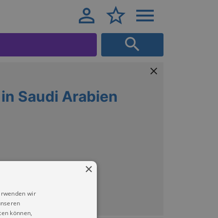
in Saudi Arabien
×
erwenden wir
unseren
ten können,