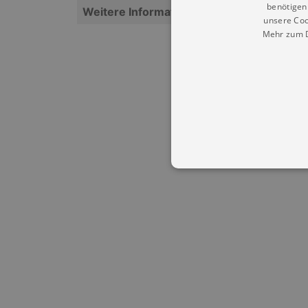
benötigen 
Weitere Informationen
unsere Coo
Mehr zum D
Essentielle Cookies werden für 
Cookies funktioniert unsere Webs
Name
Provid
CookieScriptConsent
Cookie
.kultu
dresde