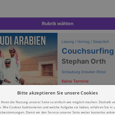
Rubrik wählen
Lesung / Vortrag / Gespräch
Couchsurfing 
Stephan Orth
Schauburg Dresden (Kino)
Keine Termine
Bitte akzeptieren Sie unsere Cookies
 Ihnen die Nutzung unserer Seite so einfach wie möglich machen. Deshalb v
s. Wie Cookies funktionieren und welche Aufgabe sie haben, erfahren Sie in 
zbestimmungen. Damit wir den Service unserer Seite weiter kostenlos anbie