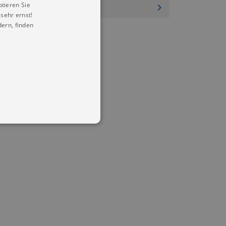
ptieren Sie
sehr ernst!
ern, finden
in Ihren account. Ohne diese
mber visitor cookie consent
 banner to work properly.