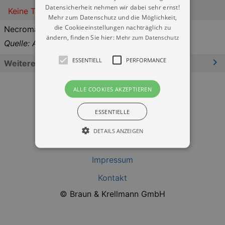
Datensicherheit nehmen wir dabei sehr ernst!
Keine Termine
Mehr zum Datenschutz und die Möglichkeit,
die Cookieeinstellungen nachträglich zu
Necromantic Fantasies
ändern, finden Sie hier:
Mehr zum Datenschutz
Quelle: Alter Schlachthof
ESSENTIELL
PERFORMANCE
Weitere Informationen
ALLE COOKIES AKZEPTIEREN
ESSENTIELLE
DETAILS ANZEIGEN
Datenschutz
Impressum
Essentiell
Performance
Kontakt
Essentielle Cookies werden für die
© Braun & Krellmann GmbH
grundlegenden Funktionen unserer Webseite
gebraucht. Zum Beispiel für das Login in Ihren
account. Ohne diese Cookies funktioniert
unsere Webseite nicht.