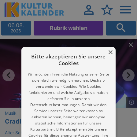
06.08.
Rubrik wählen
2026
×
Bitte akzeptieren Sie unsere
Cookies
Wir möchten Ihnen die Nutzung unserer Seite
so einfach wie möglich machen. Deshalb
verwenden wir Cookies. Wie Cookies
funktionieren und welche Aufgabe sie haben,
erfahren Sie in unseren
Datenschutzbestimmungen. Damit wir den
Service unserer Seite weiter kostenlos
Musik
anbieten können, benötigen wir anonyme
Cradle of Filth
statistische Informationen für unsere
Kulturpartner. Bitte akzeptieren Sie unsere
Alter Schlachthof Dresden
Cookies für diese anonyme Auswertung. Ihre