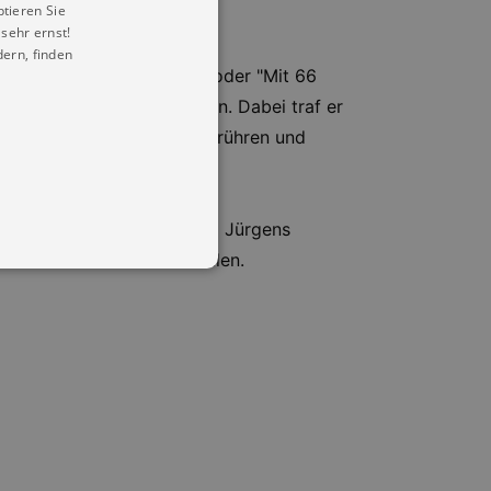
ptieren Sie
sehr ernst!
ern, finden
e "Aber bitte mit Sahne" oder "Mit 66
als 6.5 Millionen Menschen. Dabei traf er
en Abend, der Ihre Seele berühren und
zurück in die Zeit von Udo Jürgens
lfalt seiner Musik untermalen.
in Ihren account. Ohne diese
mber visitor cookie consent
 banner to work properly.