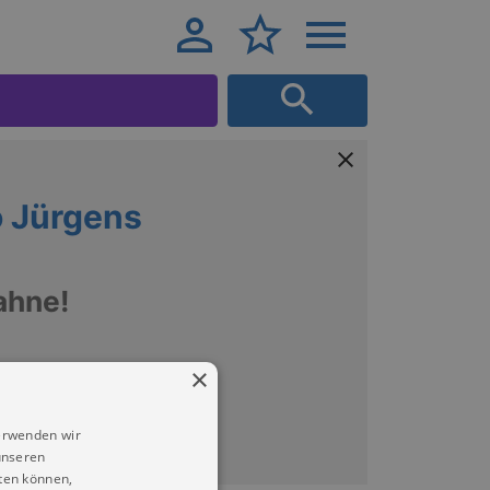
o Jürgens
d
ahne!
×
erwenden wir
unseren
ten können,