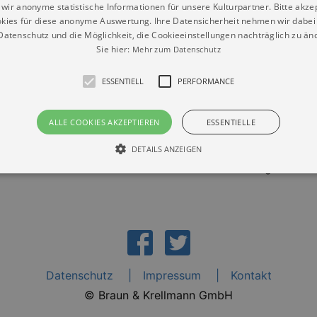
wir anonyme statistische Informationen für unsere Kulturpartner. Bitte akze
ikalisches Erlebnis der Extraklasse!
kies für diese anonyme Auswertung. Ihre Datensicherheit nehmen wir dabei 
atenschutz und die Möglichkeit, die Cookieeinstellungen nachträglich zu änd
r Udo Jürgens denkt, dem kommen sofort seine Klassiker wi
Sie hier:
Mehr zum Datenschutz
47 Jahren spielte Udo Jürgens 25 Konzerttourneen vor mehr 
ESSENTIELL
PERFORMANCE
die Sehnsucht einer ganzen Nation. Freuen Sie sich auf ein
fleben lassen wird.
ALLE COOKIES AKZEPTIEREN
ESSENTIELLE
geben sich gemeinsam mit Ihnen auf eine emotionale Reise 
DETAILS ANZEIGEN
Philharmonic Orchester wird mit kraftvollen Klänge die Vie
Essentiell
Performance
die grundlegenden Funktionen unserer Webseite gebraucht. Zum Beispiel für das Login 
eite nicht.
Läuft
er / Domain
Beschreibung
ab
Datenschutz
Impressum
Kontakt
29
© Braun & Krellmann GmbH
This cookie is used by Cookie-Script.com service to reme
Script
days 7
preferences. It is necessary for Cookie-Script.com cookie
rkalender-
hours
n.de