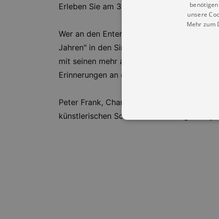
benötigen 
Erleben Sie am 30. September 2024 ein mus
unsere Coo
Mehr zum D
Wer an den Entertainer, Sänger und Musike
Jahren" in den Sinn. Kein Wunder, denn in 
mit seinen mehr als tausend Liedern meist 
Erinnerungen an einen Ausnahmekünstler au
Peter Frank, Charlotte Heinke und Band be
künstlerischen Schaffens. Das Prague Royal 
Essentielle Cookies werden für 
Cookies funktioniert unsere Webs
Name
Provid
CookieScriptConsent
Cookie
.kultu
dresde