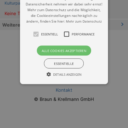
Kulturpalast Dresden
Datensicherheit nehmen wir dabei sehr ernst!
Mehr zum Datenschutz und die Möglichkeit,
Keine Termine
die Cookieeinstellungen nachträglich zu
ändern, finden Sie hier:
Mehr zum Datenschutz
Weitere Informationen
ESSENTIELL
PERFORMANCE
ALLE COOKIES AKZEPTIEREN
ESSENTIELLE
Datenschutz
DETAILS ANZEIGEN
Impressum
Kontakt
Essentiell
Performance
© Braun & Krellmann GmbH
Essentielle Cookies werden für die
grundlegenden Funktionen unserer Webseite
gebraucht. Zum Beispiel für das Login in Ihren
account. Ohne diese Cookies funktioniert
unsere Webseite nicht.