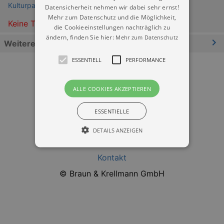
Kulturpalast Dresden
Datensicherheit nehmen wir dabei sehr ernst!
Mehr zum Datenschutz und die Möglichkeit,
Keine Termine
die Cookieeinstellungen nachträglich zu
ändern, finden Sie hier:
Mehr zum Datenschutz
Weitere Informationen
ESSENTIELL
PERFORMANCE
ALLE COOKIES AKZEPTIEREN
ESSENTIELLE
Datenschutz
DETAILS ANZEIGEN
Impressum
Kontakt
Essentiell
Performance
© Braun & Krellmann GmbH
Essentielle Cookies werden für die
grundlegenden Funktionen unserer Webseite
gebraucht. Zum Beispiel für das Login in Ihren
account. Ohne diese Cookies funktioniert
unsere Webseite nicht.