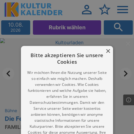
10.08.
Rubrik wählen
2026
×
Bitte akzeptieren Sie unsere
Cookies
Wir möchten Ihnen die Nutzung unserer Seite
so einfach wie möglich machen. Deshalb
verwenden wir Cookies. Wie Cookies
funktionieren und welche Aufgabe sie haben,
erfahren Sie in unseren
Datenschutzbestimmungen. Damit wir den
Service unserer Seite weiter kostenlos
Bühne
anbieten können, benötigen wir anonyme
Die Feisten
statistische Informationen für unsere
Kulturpartner. Bitte akzeptieren Sie unsere
FAMILIENFEST!
Cookies für diese anonyme Auswertung. Ihre