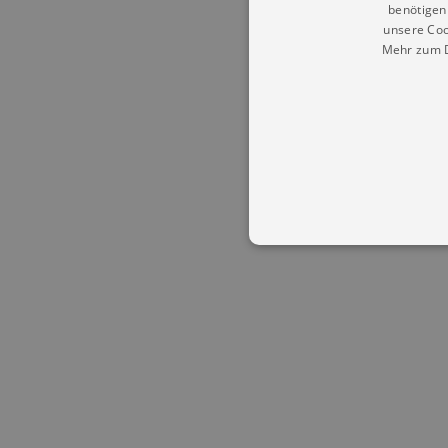
benötigen 
unsere Coo
Mehr zum D
Essentielle Cookies werden für 
Cookies funktioniert unsere Webs
Name
Provid
CookieScriptConsent
Cookie
.kultu
dresde