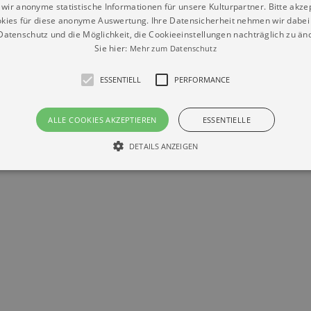
wir anonyme statistische Informationen für unsere Kulturpartner. Bitte akze
kies für diese anonyme Auswertung. Ihre Datensicherheit nehmen wir dabei 
Datenschutz
Impressum
Kontakt
atenschutz und die Möglichkeit, die Cookieeinstellungen nachträglich zu änd
© Braun & Krellmann GmbH
Sie hier:
Mehr zum Datenschutz
ESSENTIELL
PERFORMANCE
ALLE COOKIES AKZEPTIEREN
ESSENTIELLE
DETAILS ANZEIGEN
Essentiell
Performance
die grundlegenden Funktionen unserer Webseite gebraucht. Zum Beispiel für das Login 
eite nicht.
Läuft
er / Domain
Beschreibung
ab
29
This cookie is used by Cookie-Script.com service to reme
Script
days 7
preferences. It is necessary for Cookie-Script.com cookie
rkalender-
hours
n.de