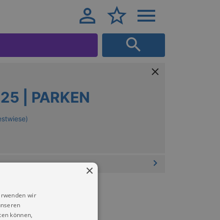
025 | PARKEN
stwiese)
×
erwenden wir
unseren
ten können,