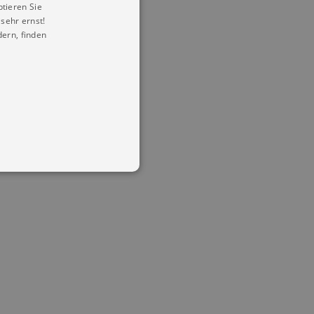
ptieren Sie
sehr ernst!
ern, finden
in Ihren account. Ohne diese
mber visitor cookie consent
 banner to work properly.