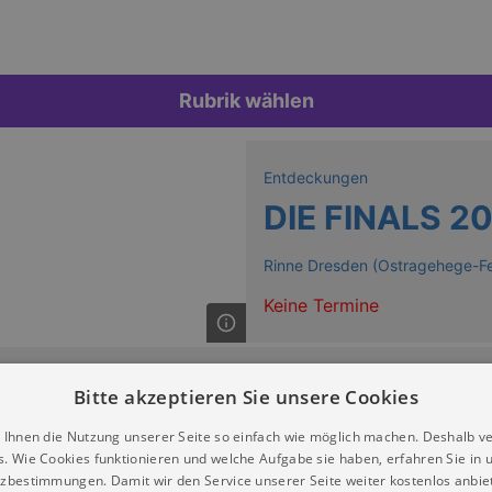
Rubrik wählen
Entdeckungen
DIE FINALS 2
Rinne Dresden (Ostragehege-Fe
Keine Termine
Bitte akzeptieren Sie unsere Cookies
 Ihnen die Nutzung unserer Seite so einfach wie möglich machen. Deshalb v
s. Wie Cookies funktionieren und welche Aufgabe sie haben, erfahren Sie in 
zbestimmungen. Damit wir den Service unserer Seite weiter kostenlos anbie