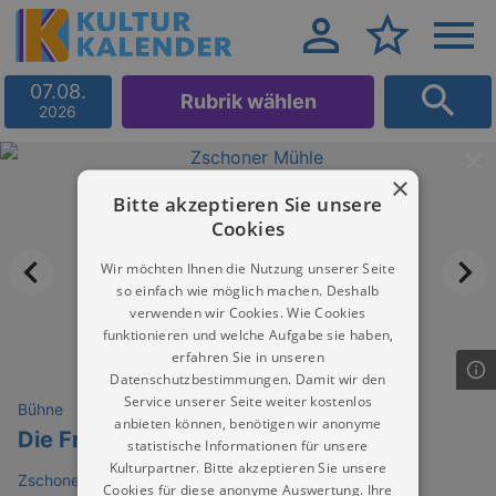
07.08.
Rubrik wählen
2026
×
Bitte akzeptieren Sie unsere
Cookies
Wir möchten Ihnen die Nutzung unserer Seite
so einfach wie möglich machen. Deshalb
verwenden wir Cookies. Wie Cookies
funktionieren und welche Aufgabe sie haben,
erfahren Sie in unseren
Datenschutzbestimmungen. Damit wir den
Service unserer Seite weiter kostenlos
Bühne
anbieten können, benötigen wir anonyme
Die Froschprinzessin
statistische Informationen für unsere
Kulturpartner. Bitte akzeptieren Sie unsere
Zschoner Mühle
Cookies für diese anonyme Auswertung. Ihre