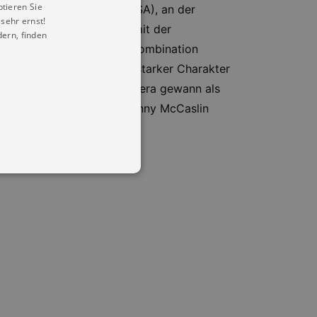
ptieren Sie
rklee College of Music (USA), an der
sehr ernst!
d). Pineras Begegnungen mit der
ern, finden
 Stil geführt. Durch die Kombination
Improvisation kommt sein starker Charakter
großer Subtilität. Diego Pinera gewann als
um „Odd Wisdom“ feat. Donny McCaslin
in Ihren account. Ohne diese
mber visitor cookie consent
 banner to work properly.