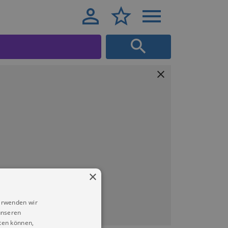
×
erwenden wir
unseren
ten können,