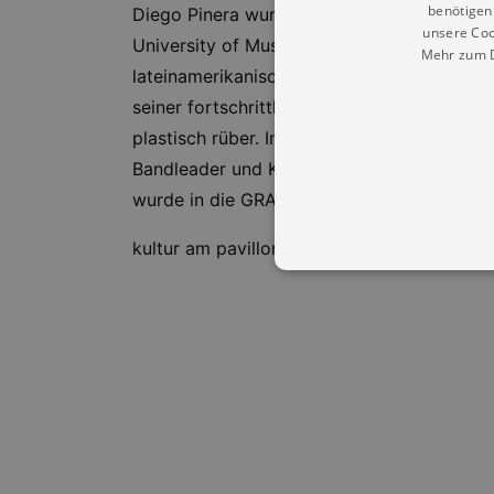
benötigen 
Diego Pinera wurde 1981 in Montevideo, Uru
unsere Coo
University of Music in Havanna (Kuba) und
Mehr zum D
lateinamerikanischen Musik und dem Jazz i
seiner fortschrittlichen Rhythmusauffassun
plastisch rüber. In der Musik von Pinera gi
Bandleader und Komponist den ECHO 2017 
wurde in die GRAMMYS 2021-Auswahl au
kultur am pavillon
Essentielle Cookies werden für 
Cookies funktioniert unsere Webs
Name
Provid
CookieScriptConsent
Cookie
.kultu
dresde