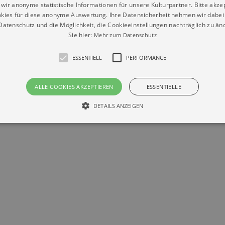
wir anonyme statistische Informationen für unsere Kulturpartner. Bitte akze
kies für diese anonyme Auswertung. Ihre Datensicherheit nehmen wir dabei 
Datenschutz
Impressum
Kontakt
atenschutz und die Möglichkeit, die Cookieeinstellungen nachträglich zu änd
© Braun & Krellmann GmbH
Sie hier:
Mehr zum Datenschutz
ESSENTIELL
PERFORMANCE
ALLE COOKIES AKZEPTIEREN
ESSENTIELLE
DETAILS ANZEIGEN
Essentiell
Performance
die grundlegenden Funktionen unserer Webseite gebraucht. Zum Beispiel für das Login 
eite nicht.
Läuft
er / Domain
Beschreibung
ab
29
This cookie is used by Cookie-Script.com service to reme
Script
days 7
preferences. It is necessary for Cookie-Script.com cookie
rkalender-
hours
n.de