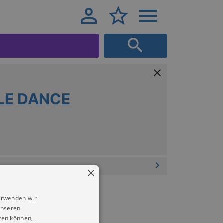
LE DANCE
×
erwenden wir
unseren
ten können,