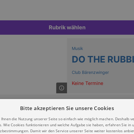
Rubrik wählen
Musik
DO THE RUBB
Club Bärenzwinger
Keine Termine
Bitte akzeptieren Sie unsere Cookies
 Ihnen die Nutzung unserer Seite so einfach wie möglich machen. Deshalb v
s. Wie Cookies funktionieren und welche Aufgabe sie haben, erfahren Sie in 
zbestimmungen. Damit wir den Service unserer Seite weiter kostenlos anbie