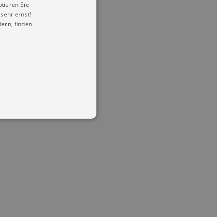
ptieren Sie
sehr ernst!
ern, finden
in Ihren account. Ohne diese
mber visitor cookie consent
 banner to work properly.