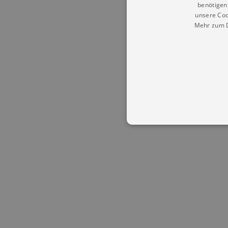
benötigen 
unsere Coo
Mehr zum D
Essentielle Cookies werden für 
Cookies funktioniert unsere Webs
Name
Provid
CookieScriptConsent
Cookie
.kultu
dresde