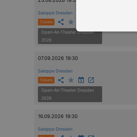
23.08.2026 19:30
Saloppe Dresden
Tickets
Open-Air-Theater Dresden
2026
Essentielle Cookies werden für 
07.09.2026 19:30
Cookies funktioniert unsere Webs
Saloppe Dresden
Name
Provid
Tickets
CookieScriptConsent
Cookie
.kultu
Open-Air-Theater Dresden
dresde
2026
XSRF-TOKEN
www.ku
dresde
XSRF-TOKEN
stagin
16.09.2026 19:30
dresde
Saloppe Dresden