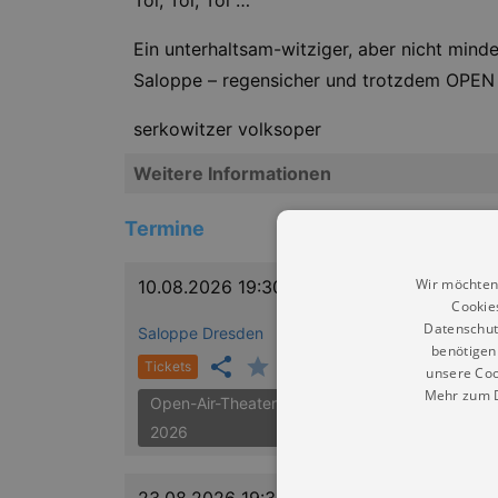
Toi, Toi, Toi …
Ein unterhaltsam-witziger, aber nicht min
Saloppe – regensicher und trotzdem OPEN 
serkowitzer volksoper
Weitere Informationen
Termine
Wir möchten
10.08.2026 19:30
Cookie
Datenschut
Saloppe Dresden
benötigen 
Tickets
unsere Coo
Mehr zum D
Open-Air-Theater Dresden
2026