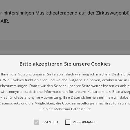
der hintersinnigen Musiktheaterabend auf der Zirkuswagen
AIR.
Bitte akzeptieren Sie unsere Cookies
 Ihnen die Nutzung unserer Seite so einfach wie möglich machen. Deshalb v
17.08.2026 19:30
2
s. Wie Cookies funktionieren und welche Aufgabe sie haben, erfahren Sie in 
zbestimmungen. Damit wir den Service unserer Seite weiter kostenlos anbie
Saloppe Dresden
S
wir anonyme statistische Informationen für unsere Kulturpartner. Bitte akze
Tickets
T
kies für diese anonyme Auswertung. Ihre Datensicherheit nehmen wir dabei 
atenschutz und die Möglichkeit, die Cookieeinstellungen nachträglich zu änd
Open-Air-Theater Dresden
Sie hier:
Mehr zum Datenschutz
2026
ESSENTIELL
PERFORMANCE