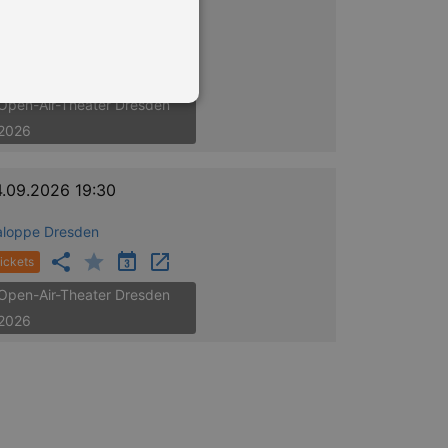
1.08.2026 19:30
aloppe Dresden
ickets
Open-Air-Theater Dresden
2026
in Ihren account. Ohne diese
4.09.2026 19:30
aloppe Dresden
ickets
mber visitor cookie consent
 banner to work properly.
Open-Air-Theater Dresden
2026
nting Cross-Site Request Forgery
nting Cross-Site Request Forgery