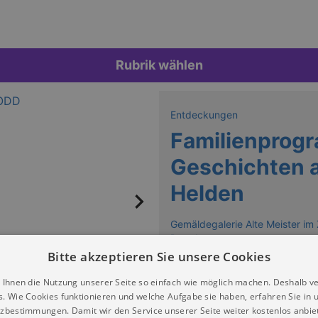
Rubrik wählen
Entdeckungen
Familienprogr
Geschichten 
Helden
Gemäldegalerie Alte Meister i
Dresden
Bitte akzeptieren Sie unsere Cookies
Keine Termine
 Ihnen die Nutzung unserer Seite so einfach wie möglich machen. Deshalb v
s. Wie Cookies funktionieren und welche Aufgabe sie haben, erfahren Sie in 
zbestimmungen. Damit wir den Service unserer Seite weiter kostenlos anbie