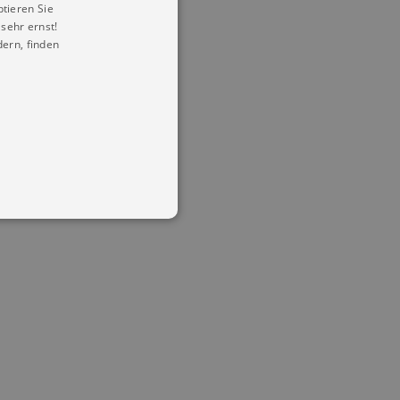
ptieren Sie
sehr ernst!
ern, finden
in Ihren account. Ohne diese
mber visitor cookie consent
 banner to work properly.