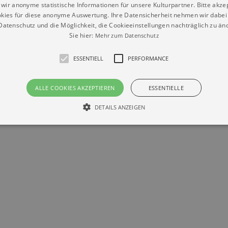
wir anonyme statistische Informationen für unsere Kulturpartner. Bitte akze
en
kies für diese anonyme Auswertung. Ihre Datensicherheit nehmen wir dabei 
atenschutz und die Möglichkeit, die Cookieeinstellungen nachträglich zu änd
Sie hier:
Mehr zum Datenschutz
ESSENTIELL
PERFORMANCE
Datenschutz
Impressum
Kontakt
ALLE COOKIES AKZEPTIEREN
ESSENTIELLE
© Braun & Krellmann GmbH
DETAILS ANZEIGEN
Essentiell
Performance
die grundlegenden Funktionen unserer Webseite gebraucht. Zum Beispiel für das Login 
eite nicht.
Läuft
er / Domain
Beschreibung
ab
29
This cookie is used by Cookie-Script.com service to reme
Script
days 7
preferences. It is necessary for Cookie-Script.com cookie
rkalender-
hours
n.de