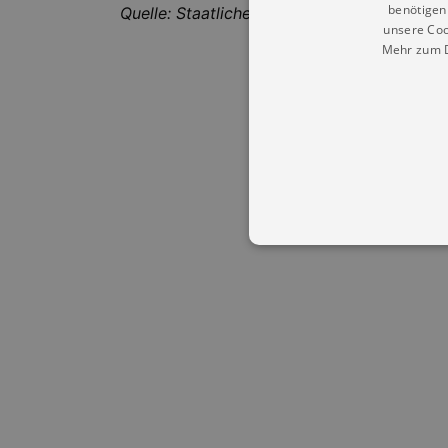
benötigen 
Quelle: Staatliche Kunstsammlungen Dresd
unsere Coo
Mehr zum D
Essentielle Cookies werden für 
Cookies funktioniert unsere Webs
Name
Provid
CookieScriptConsent
Cookie
.kultu
dresde