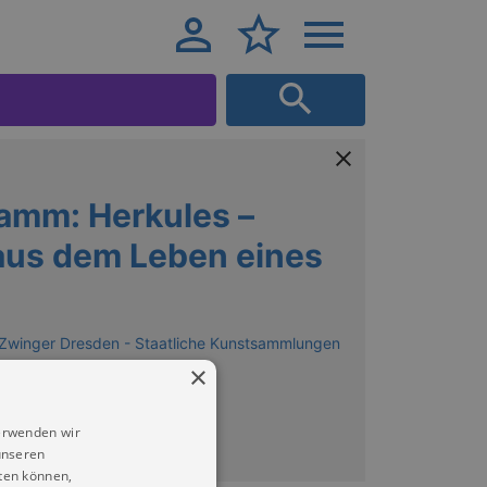
amm: Herkules –
aus dem Leben eines
m Zwinger Dresden - Staatliche Kunstsammlungen
×
erwenden wir
unseren
ten können,