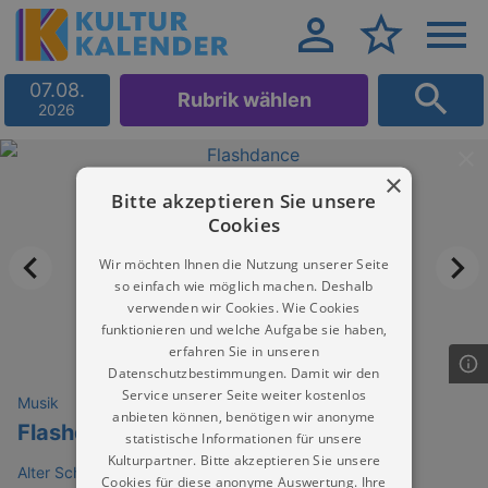
07.08.
Rubrik wählen
2026
×
Bitte akzeptieren Sie unsere
Cookies
Wir möchten Ihnen die Nutzung unserer Seite
so einfach wie möglich machen. Deshalb
verwenden wir Cookies. Wie Cookies
funktionieren und welche Aufgabe sie haben,
erfahren Sie in unseren
Datenschutzbestimmungen. Damit wir den
Service unserer Seite weiter kostenlos
Musik
anbieten können, benötigen wir anonyme
Flashdance
statistische Informationen für unsere
Kulturpartner. Bitte akzeptieren Sie unsere
Alter Schlachthof Dresden
Cookies für diese anonyme Auswertung. Ihre