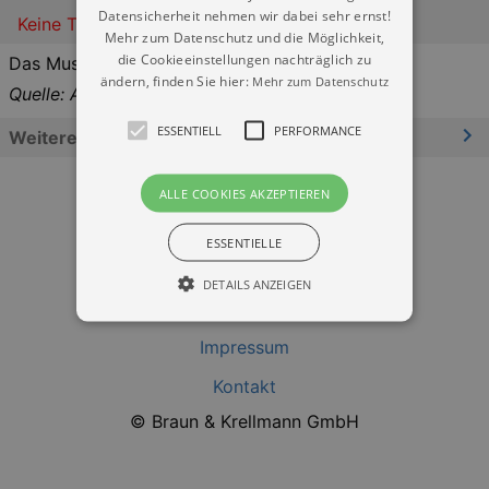
Datensicherheit nehmen wir dabei sehr ernst!
Keine Termine
Mehr zum Datenschutz und die Möglichkeit,
die Cookieeinstellungen nachträglich zu
Das Musical
ändern, finden Sie hier:
Mehr zum Datenschutz
Quelle: Alter Schlachthof
ESSENTIELL
PERFORMANCE
Weitere Informationen
ALLE COOKIES AKZEPTIEREN
ESSENTIELLE
DETAILS ANZEIGEN
Datenschutz
Impressum
Essentiell
Performance
Kontakt
Essentielle Cookies werden für die
© Braun & Krellmann GmbH
grundlegenden Funktionen unserer Webseite
gebraucht. Zum Beispiel für das Login in Ihren
account. Ohne diese Cookies funktioniert
unsere Webseite nicht.