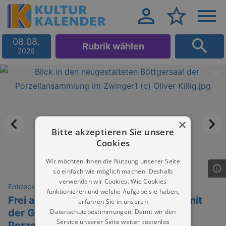
08.08.
Rubrik wählen
2026
×
Bitte akzeptieren Sie unsere
Cookies
Wir möchten Ihnen die Nutzung unserer Seite
so einfach wie möglich machen. Deshalb
verwenden wir Cookies. Wie Cookies
Entdeckungen
funktionieren und welche Aufgabe sie haben,
Frei ab Drei! - Die Drachen sind los – mit
erfahren Sie in unseren
der Geschichtenerzählerin auf in die
Datenschutzbestimmungen. Damit wir den
Service unserer Seite weiter kostenlos
Porzellansammlung: