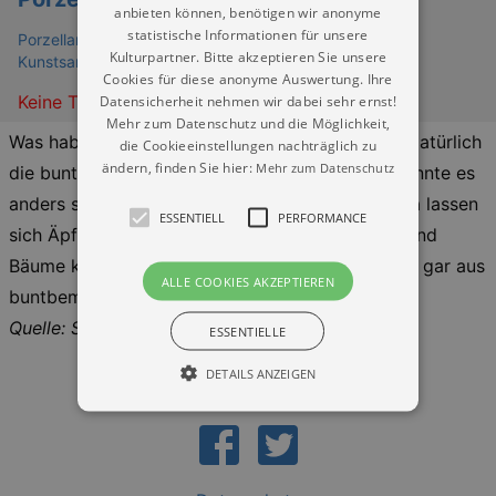
anbieten können, benötigen wir anonyme
statistische Informationen für unsere
Porzellansammlung im Zwinger Dresden - Staatliche
Kulturpartner. Bitte akzeptieren Sie unsere
Kunstsammlungen Dresden
Cookies für diese anonyme Auswertung. Ihre
Keine Termine
Datensicherheit nehmen wir dabei sehr ernst!
Mehr zum Datenschutz und die Möglichkeit,
Was haben Blätter, Äpfel und Kürbisse gemein? Natürlich
die Cookieeinstellungen nachträglich zu
ändern, finden Sie hier:
Mehr zum Datenschutz
die bunten Farben und den Herbst! Und - wie könnte es
anders sein - die wunderbarsten Geschichten. Da lassen
ESSENTIELL
PERFORMANCE
sich Äpfel nicht pflücken, Kürbisse nicht ernten und
Bäume können reden. Und manche Pflanzen sind gar aus
ALLE COOKIES AKZEPTIEREN
buntbemaltem Porzellan. Es erzählt: Jule Richter
Quelle: Staatliche Kunstsammlungen Dresden
ESSENTIELLE
DETAILS ANZEIGEN
Essentiell
Performance