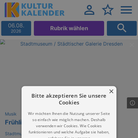
06.08.
Rubrik wählen
2026
×
Bitte akzeptieren Sie unsere
Cookies
Wir möchten Ihnen die Nutzung unserer Seite
Musik
so einfach wie möglich machen. Deshalb
Frühlingskonzert
verwenden wir Cookies. Wie Cookies
funktionieren und welche Aufgabe sie haben,
Stadtmuseum Dresden (Museum Dresden) - Landhaus