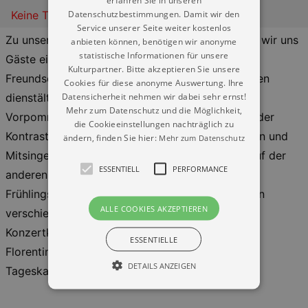
erfahren Sie in unseren
Datenschutzbestimmungen. Damit wir den
Keine Termine
Service unserer Seite weiter kostenlos
Zu unserem diesjährigen Frühlingskonzert haben wir uns
anbieten können, benötigen wir anonyme
statistische Informationen für unsere
Gäste eingeladen, mit denen uns eine langjährige
Kulturpartner. Bitte akzeptieren Sie unsere
Freundschaft verbindet: die Reriker Heulbojen, den
Cookies für diese anonyme Auswertung. Ihre
Datensicherheit nehmen wir dabei sehr ernst!
dienstältesten Shantychor von Mecklenburg-
Mehr zum Datenschutz und die Möglichkeit,
Vorpommern. Freuen Sie sich auf ein Programm der
die Cookieeinstellungen nachträglich zu
Kontraste - auf der einen Seite die zum Schunkeln und
ändern, finden Sie hier:
Mehr zum Datenschutz
Mitsingen einladenden Shanties der Heulbojen auf der
ESSENTIELL
PERFORMANCE
anderen Seite unsere A capella gesungenen
Frühlingslieder aus verschiedenen Epochen und in
ALLE COOKIES AKZEPTIEREN
verschiedenen Sprachen.
Konzertkarten gibt es bei den Konzertkassen im
ESSENTIELLE
Florentinum und in der Schillergalerie und an der
DETAILS ANZEIGEN
Tageskasse.