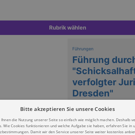
Rubrik wählen
Führungen
Führung durch
"Schicksalhaf
verfolgter Jur
Dresden"
Interim Bibliothek Bergstraße 
Bitte akzeptieren Sie unsere Cookies
Keine Termine
 Ihnen die Nutzung unserer Seite so einfach wie möglich machen. Deshalb v
s. Wie Cookies funktionieren und welche Aufgabe sie haben, erfahren Sie in 
zbestimmungen. Damit wir den Service unserer Seite weiter kostenlos anbie