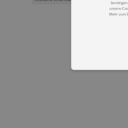
benötigen 
unsere Coo
Mehr zum D
Essentielle Cookies werden für 
Cookies funktioniert unsere Webs
Name
Provid
CookieScriptConsent
Cookie
.kultu
dresde