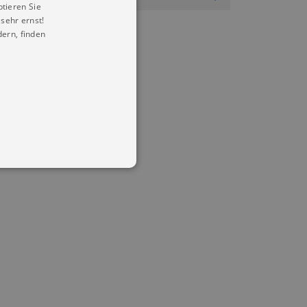
ptieren Sie
sehr ernst!
ern, finden
in Ihren account. Ohne diese
mber visitor cookie consent
 banner to work properly.