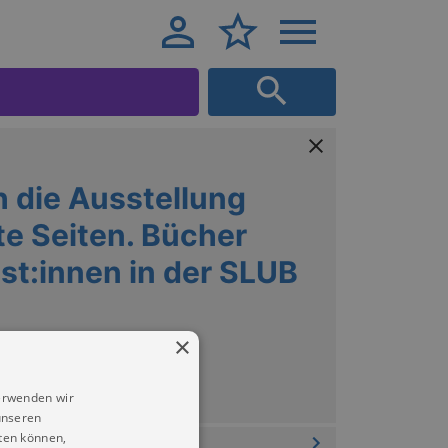
 die Ausstellung
te Seiten. Bücher
ist:innen in der SLUB
×
/ Open Science Lab
erwenden wir
unseren
ten können,