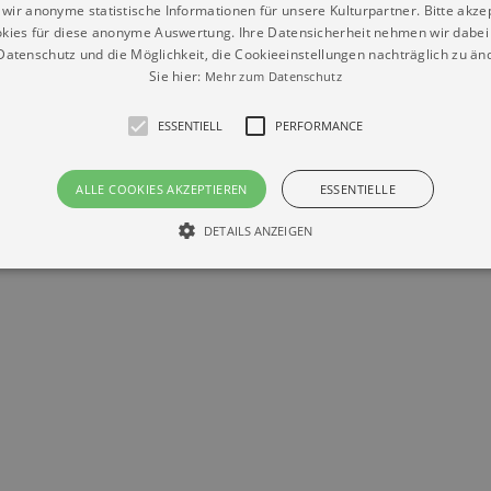
wir anonyme statistische Informationen für unsere Kulturpartner. Bitte akze
kies für diese anonyme Auswertung. Ihre Datensicherheit nehmen wir dabei 
atenschutz und die Möglichkeit, die Cookieeinstellungen nachträglich zu änd
Sie hier:
Mehr zum Datenschutz
ESSENTIELL
PERFORMANCE
Datenschutz
Impressum
Kontakt
ALLE COOKIES AKZEPTIEREN
ESSENTIELLE
© Braun & Krellmann GmbH
DETAILS ANZEIGEN
Essentiell
Performance
die grundlegenden Funktionen unserer Webseite gebraucht. Zum Beispiel für das Login 
eite nicht.
Läuft
er / Domain
Beschreibung
ab
29
This cookie is used by Cookie-Script.com service to reme
Script
days 7
preferences. It is necessary for Cookie-Script.com cookie
rkalender-
hours
n.de