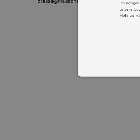
presse@lfd.sachsen.de gebeten.
benötigen 
unsere Coo
Mehr zum D
Essentielle Cookies werden für 
Cookies funktioniert unsere Webs
Name
Provid
CookieScriptConsent
Cookie
.kultu
dresde