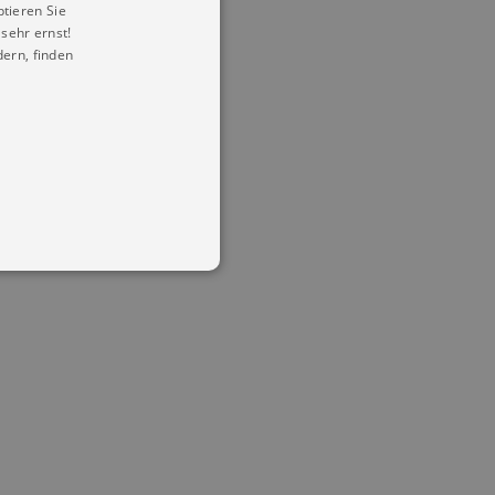
ptieren Sie
sehr ernst!
ern, finden
in Ihren account. Ohne diese
mber visitor cookie consent
 banner to work properly.