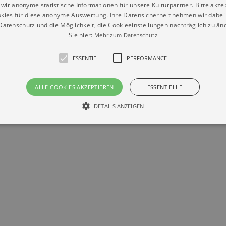
wir anonyme statistische Informationen für unsere Kulturpartner. Bitte akze
kies für diese anonyme Auswertung. Ihre Datensicherheit nehmen wir dabei 
atenschutz und die Möglichkeit, die Cookieeinstellungen nachträglich zu änd
Sie hier:
Mehr zum Datenschutz
ESSENTIELL
PERFORMANCE
Datenschutz
Impressum
Kontakt
ALLE COOKIES AKZEPTIEREN
ESSENTIELLE
© Braun & Krellmann GmbH
DETAILS ANZEIGEN
Essentiell
Performance
die grundlegenden Funktionen unserer Webseite gebraucht. Zum Beispiel für das Login 
eite nicht.
Läuft
er / Domain
Beschreibung
ab
29
This cookie is used by Cookie-Script.com service to reme
Script
days 7
preferences. It is necessary for Cookie-Script.com cookie
rkalender-
hours
n.de