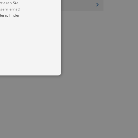
ptieren Sie
sehr ernst!
ern, finden
in Ihren account. Ohne diese
mber visitor cookie consent
 banner to work properly.