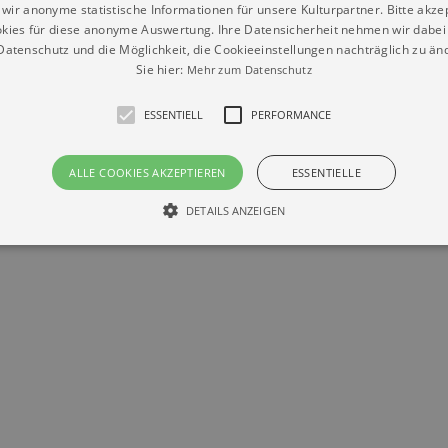
wir anonyme statistische Informationen für unsere Kulturpartner. Bitte akze
kies für diese anonyme Auswertung. Ihre Datensicherheit nehmen wir dabei 
atenschutz und die Möglichkeit, die Cookieeinstellungen nachträglich zu änd
Sie hier:
Mehr zum Datenschutz
ESSENTIELL
PERFORMANCE
Datenschutz
Impressum
Kontakt
ALLE COOKIES AKZEPTIEREN
ESSENTIELLE
© Braun & Krellmann GmbH
DETAILS ANZEIGEN
Essentiell
Performance
die grundlegenden Funktionen unserer Webseite gebraucht. Zum Beispiel für das Login 
eite nicht.
Läuft
er / Domain
Beschreibung
ab
29
This cookie is used by Cookie-Script.com service to reme
Script
days 7
preferences. It is necessary for Cookie-Script.com cookie
rkalender-
hours
n.de