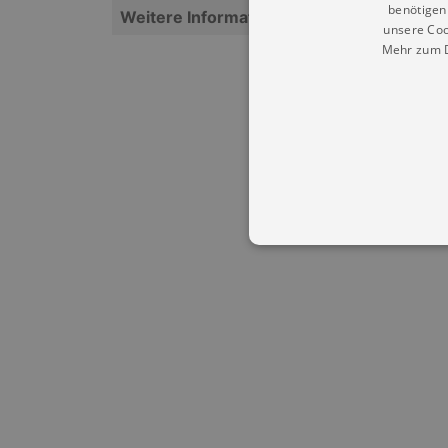
benötigen 
Weitere Informationen
unsere Coo
Mehr zum D
Essentielle Cookies werden für 
Cookies funktioniert unsere Webs
Name
Provid
CookieScriptConsent
Cookie
.kultu
dresde