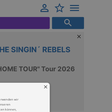
HE SINGIN´ REBELS
OME TOUR" Tour 2026
×
erwenden wir
unseren
ten können,