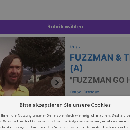
Rubrik wählen
Musik
FUZZMAN & T
(A)
"FUZZMAN GO H
Ostpol Dresden
Keine Termine
Bitte akzeptieren Sie unsere Cookies
 Ihnen die Nutzung unserer Seite so einfach wie möglich machen. Deshalb v
s. Wie Cookies funktionieren und welche Aufgabe sie haben, erfahren Sie in 
zbestimmungen. Damit wir den Service unserer Seite weiter kostenlos anbie