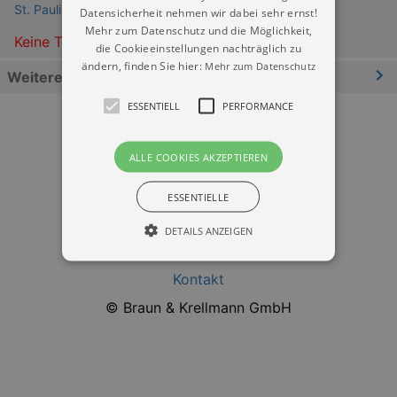
St. Pauli Ruine (Theaterruine)
Datensicherheit nehmen wir dabei sehr ernst!
Mehr zum Datenschutz und die Möglichkeit,
Keine Termine
die Cookieeinstellungen nachträglich zu
ändern, finden Sie hier:
Mehr zum Datenschutz
Weitere Informationen
ESSENTIELL
PERFORMANCE
ALLE COOKIES AKZEPTIEREN
ESSENTIELLE
Datenschutz
DETAILS ANZEIGEN
Impressum
Kontakt
Essentiell
Performance
© Braun & Krellmann GmbH
Essentielle Cookies werden für die
grundlegenden Funktionen unserer Webseite
gebraucht. Zum Beispiel für das Login in Ihren
account. Ohne diese Cookies funktioniert
unsere Webseite nicht.