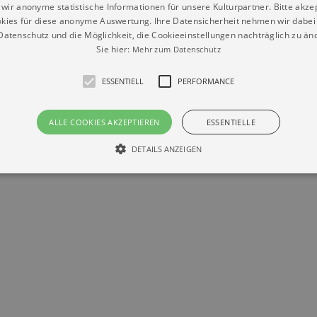
wir anonyme statistische Informationen für unsere Kulturpartner. Bitte akze
kies für diese anonyme Auswertung. Ihre Datensicherheit nehmen wir dabei 
atenschutz und die Möglichkeit, die Cookieeinstellungen nachträglich zu änd
Sie hier:
Mehr zum Datenschutz
Datenschutz
Impressum
Kontakt
ESSENTIELL
PERFORMANCE
© Braun & Krellmann GmbH
ALLE COOKIES AKZEPTIEREN
ESSENTIELLE
DETAILS ANZEIGEN
Essentiell
Performance
die grundlegenden Funktionen unserer Webseite gebraucht. Zum Beispiel für das Login 
eite nicht.
Läuft
er / Domain
Beschreibung
ab
29
This cookie is used by Cookie-Script.com service to reme
Script
days 7
preferences. It is necessary for Cookie-Script.com cookie
rkalender-
hours
n.de