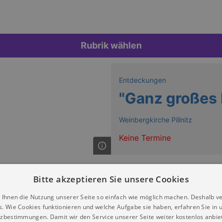
Rubrik wählen
Entdeckungen
"Ganz großes 
Weinbergkirche Pillnitz
Keine Termine
" aus Dresden
Bitte akzeptieren Sie unsere Cookies
 Ihnen die Nutzung unserer Seite so einfach wie möglich machen. Deshalb v
s. Wie Cookies funktionieren und welche Aufgabe sie haben, erfahren Sie in 
zbestimmungen. Damit wir den Service unserer Seite weiter kostenlos anbie