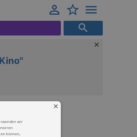
Kino"
×
erwenden wir
unseren
ten können,