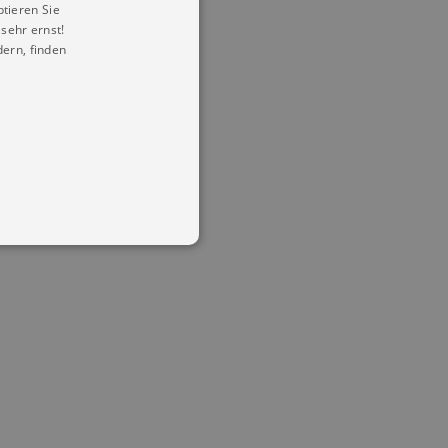
ptieren Sie
sehr ernst!
ern, finden
in Ihren account. Ohne diese
mber visitor cookie consent
 banner to work properly.