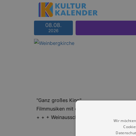
08.08.
2026
"Ganz großes Kino"
Filmmusiken mit dem Duo "Birdhouse Jazz
+ + + Weinausschank + + +
Wir möchten
Cookie
Datenschut