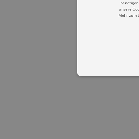
benötigen 
unsere Coo
Mehr zum D
Essentielle Cookies werden für 
Cookies funktioniert unsere Webs
Name
Provid
CookieScriptConsent
Cookie
.kultu
dresde