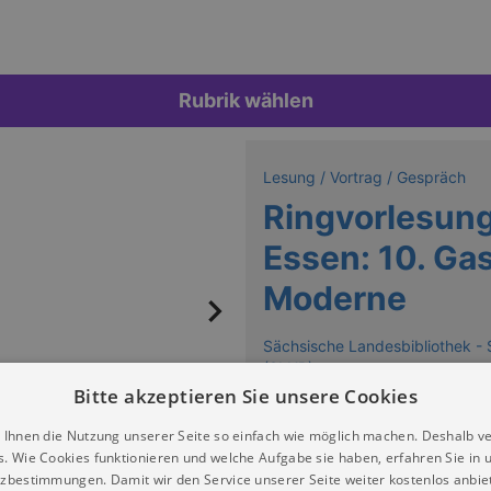
Rubrik wählen
Lesung / Vortrag / Gespräch
Ringvorlesun
Essen: 10. Gas
Moderne
Sächsische Landesbibliothek - 
(SLUB)
Bitte akzeptieren Sie unsere Cookies
Keine Termine
 Ihnen die Nutzung unserer Seite so einfach wie möglich machen. Deshalb v
s. Wie Cookies funktionieren und welche Aufgabe sie haben, erfahren Sie in 
zbestimmungen. Damit wir den Service unserer Seite weiter kostenlos anbie