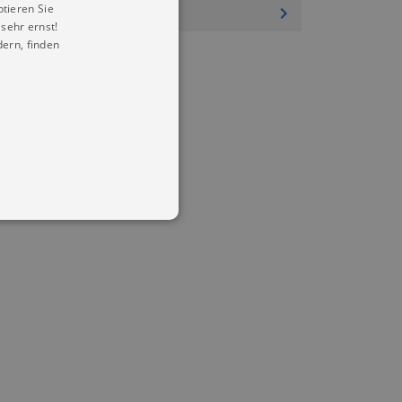
ptieren Sie
sehr ernst!
ern, finden
in Ihren account. Ohne diese
mber visitor cookie consent
 banner to work properly.