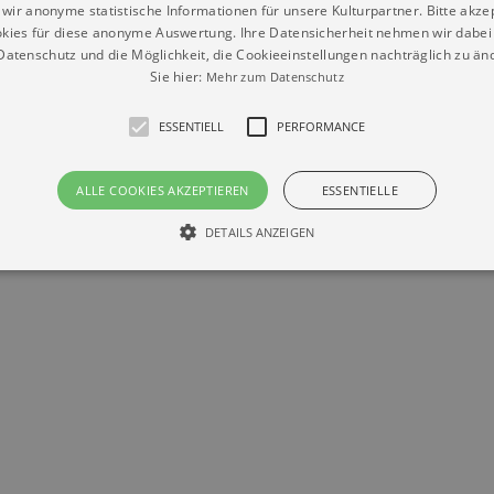
wir anonyme statistische Informationen für unsere Kulturpartner. Bitte akze
kies für diese anonyme Auswertung. Ihre Datensicherheit nehmen wir dabei 
atenschutz und die Möglichkeit, die Cookieeinstellungen nachträglich zu änd
Sie hier:
Mehr zum Datenschutz
ESSENTIELL
PERFORMANCE
Datenschutz
Impressum
Kontakt
ALLE COOKIES AKZEPTIEREN
ESSENTIELLE
© Braun & Krellmann GmbH
DETAILS ANZEIGEN
Essentiell
Performance
die grundlegenden Funktionen unserer Webseite gebraucht. Zum Beispiel für das Login 
eite nicht.
Läuft
er / Domain
Beschreibung
ab
29
This cookie is used by Cookie-Script.com service to reme
Script
days 7
preferences. It is necessary for Cookie-Script.com cookie
rkalender-
hours
n.de