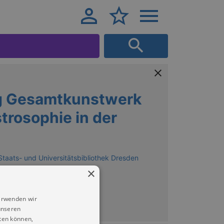
g Gesamtkunstwerk
trosophie in der
Staats- und Universitätsbibliothek Dresden
×
erwenden wir
unseren
ten können,