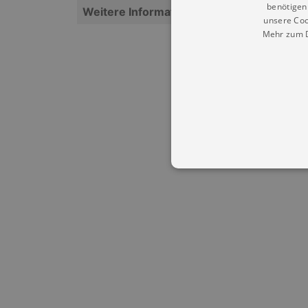
benötigen 
Weitere Informationen
unsere Coo
Mehr zum D
Essentielle Cookies werden für 
Cookies funktioniert unsere Webs
Name
Provid
CookieScriptConsent
Cookie
.kultu
dresde