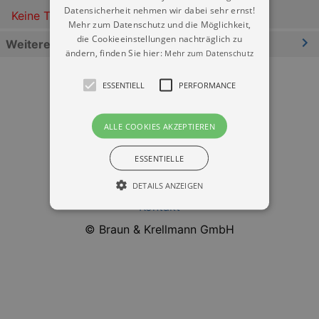
Datensicherheit nehmen wir dabei sehr ernst!
Keine Termine
Mehr zum Datenschutz und die Möglichkeit,
die Cookieeinstellungen nachträglich zu
Weitere Informationen
ändern, finden Sie hier:
Mehr zum Datenschutz
ESSENTIELL
PERFORMANCE
ALLE COOKIES AKZEPTIEREN
Datenschutz
ESSENTIELLE
Impressum
DETAILS ANZEIGEN
Kontakt
© Braun & Krellmann GmbH
Essentiell
Performance
Essentielle Cookies werden für die
grundlegenden Funktionen unserer Webseite
gebraucht. Zum Beispiel für das Login in Ihren
account. Ohne diese Cookies funktioniert
unsere Webseite nicht.