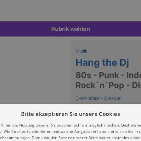
Rubrik wählen
Musik
Hang the Dj
80s - Punk - In
Rock`n`Pop - D
Chemiefabrik Dresden
Keine Termine
Bitte akzeptieren Sie unsere Cookies
 Ihnen die Nutzung unserer Seite so einfach wie möglich machen. Deshalb v
s. Wie Cookies funktionieren und welche Aufgabe sie haben, erfahren Sie in 
zbestimmungen. Damit wir den Service unserer Seite weiter kostenlos anbie