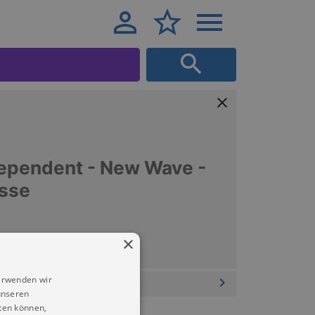
dependent - New Wave -
isse
×
erwenden wir
unseren
ten können,