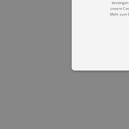
benötigen 
unsere Coo
Mehr zum D
Essentielle Cookies werden für 
Cookies funktioniert unsere Webs
Name
Provid
CookieScriptConsent
Cookie
.kultu
dresde