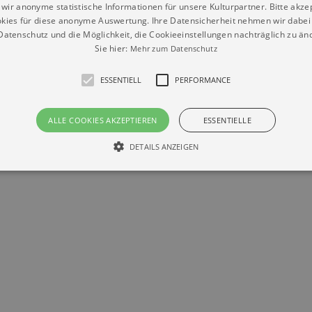
wir anonyme statistische Informationen für unsere Kulturpartner. Bitte akze
kies für diese anonyme Auswertung. Ihre Datensicherheit nehmen wir dabei 
atenschutz und die Möglichkeit, die Cookieeinstellungen nachträglich zu änd
Sie hier:
Mehr zum Datenschutz
Datenschutz
Impressum
Kontakt
ESSENTIELL
PERFORMANCE
© Braun & Krellmann GmbH
ALLE COOKIES AKZEPTIEREN
ESSENTIELLE
DETAILS ANZEIGEN
Essentiell
Performance
die grundlegenden Funktionen unserer Webseite gebraucht. Zum Beispiel für das Login 
eite nicht.
Läuft
er / Domain
Beschreibung
ab
29
This cookie is used by Cookie-Script.com service to reme
Script
days 7
preferences. It is necessary for Cookie-Script.com cookie
rkalender-
hours
n.de