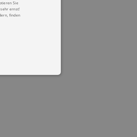
ptieren Sie
sehr ernst!
ern, finden
in Ihren account. Ohne diese
mber visitor cookie consent
 banner to work properly.