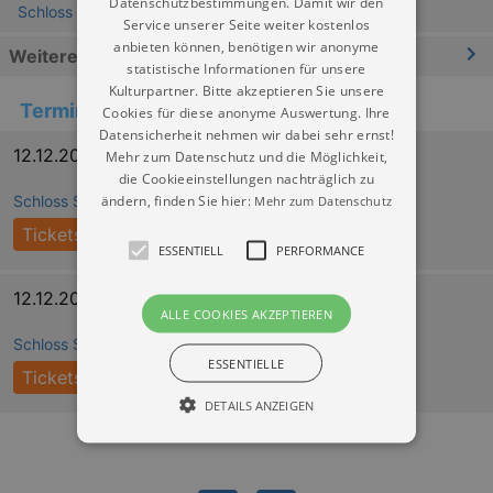
Datenschutzbestimmungen. Damit wir den
Schloss Schönfeld - Das Zauberschloss bei Weißig
Service unserer Seite weiter kostenlos
anbieten können, benötigen wir anonyme
Weitere Informationen
statistische Informationen für unsere
Kulturpartner. Bitte akzeptieren Sie unsere
Termine
Cookies für diese anonyme Auswertung. Ihre
Datensicherheit nehmen wir dabei sehr ernst!
12.12.2026 10:30
Mehr zum Datenschutz und die Möglichkeit,
die Cookieeinstellungen nachträglich zu
ändern, finden Sie hier:
Mehr zum Datenschutz
Schloss Schönfeld - Das Zauberschloss bei Weißig
Tickets
ESSENTIELL
PERFORMANCE
12.12.2026 14:00
ALLE COOKIES AKZEPTIEREN
Schloss Schönfeld - Das Zauberschloss bei Weißig
ESSENTIELLE
Tickets
DETAILS ANZEIGEN
Essentiell
Performance