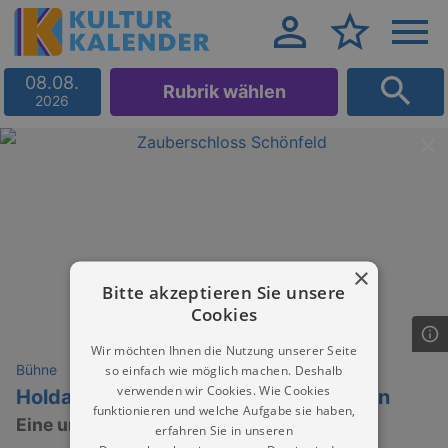
08.08.
Rubrik wählen
2026
×
Bitte akzeptieren Sie unsere
Cookies
Wir möchten Ihnen die Nutzung unserer Seite
Bühne
so einfach wie möglich machen. Deshalb
verwenden wir Cookies. Wie Cookies
Holdadipolda Siebenstern & Sebastian
funktionieren und welche Aufgabe sie haben,
Eine unglaubliche Weihnachtsgeschichte
erfahren Sie in unseren