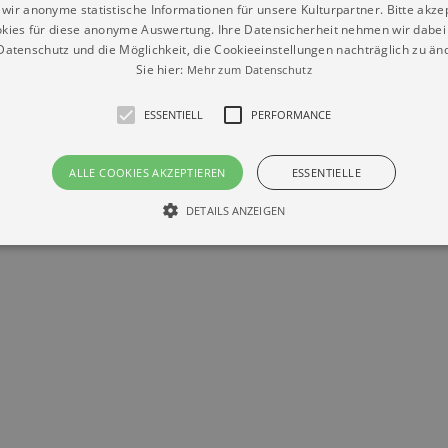
wir anonyme statistische Informationen für unsere Kulturpartner. Bitte akze
kies für diese anonyme Auswertung. Ihre Datensicherheit nehmen wir dabei 
atenschutz und die Möglichkeit, die Cookieeinstellungen nachträglich zu änd
Sie hier:
Mehr zum Datenschutz
Datenschutz
Impressum
Kontakt
ESSENTIELL
PERFORMANCE
© Braun & Krellmann GmbH
ALLE COOKIES AKZEPTIEREN
ESSENTIELLE
DETAILS ANZEIGEN
Essentiell
Performance
die grundlegenden Funktionen unserer Webseite gebraucht. Zum Beispiel für das Login 
eite nicht.
Läuft
er / Domain
Beschreibung
ab
29
This cookie is used by Cookie-Script.com service to reme
Script
days 7
preferences. It is necessary for Cookie-Script.com cookie
rkalender-
hours
n.de