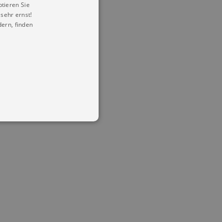
ptieren Sie
sehr ernst!
ern, finden
in Ihren account. Ohne diese
mber visitor cookie consent
 banner to work properly.