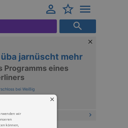
 üba jarnüscht mehr
s Programms eines
rliners
schloss bei Weißig
×
erwenden wir
unseren
ten können,