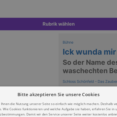
Rubrik wählen
Bühne
Ick wunda mir
So der Name de
waschechten Be
Schloss Schönfeld - Das Zauber
Keine Termine
Bitte akzeptieren Sie unsere Cookies
 Ihnen die Nutzung unserer Seite so einfach wie möglich machen. Deshalb v
s. Wie Cookies funktionieren und welche Aufgabe sie haben, erfahren Sie in 
zbestimmungen. Damit wir den Service unserer Seite weiter kostenlos anbie