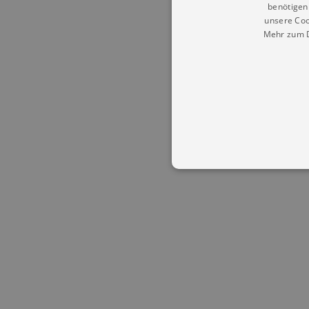
benötigen 
unsere Coo
Mehr zum D
Essentielle Cookies werden für 
Cookies funktioniert unsere Webs
Name
Provid
CookieScriptConsent
Cookie
.kultu
dresde