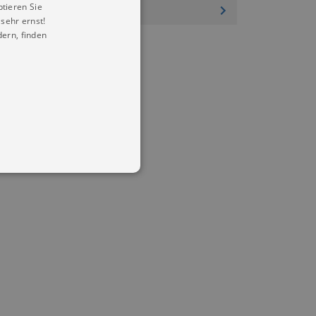
ptieren Sie
sehr ernst!
ern, finden
in Ihren account. Ohne diese
mber visitor cookie consent
 banner to work properly.