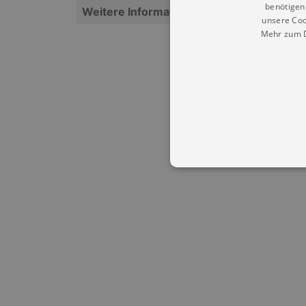
benötigen 
Weitere Informationen
unsere Coo
Mehr zum D
Essentielle Cookies werden für 
Cookies funktioniert unsere Webs
Name
Provid
CookieScriptConsent
Cookie
.kultu
dresde