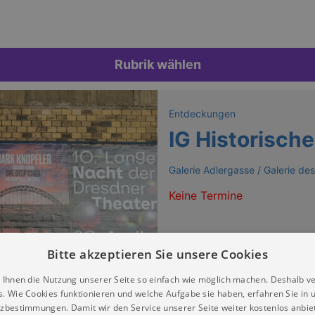
Rubrik wählen
Entdeckungen
IG Historische
Galerie Adlergasse / Galerie des
Keine Termine
Bitte akzeptieren Sie unsere Cookies
 Ihnen die Nutzung unserer Seite so einfach wie möglich machen. Deshalb v
s. Wie Cookies funktionieren und welche Aufgabe sie haben, erfahren Sie in 
zbestimmungen. Damit wir den Service unserer Seite weiter kostenlos anbie