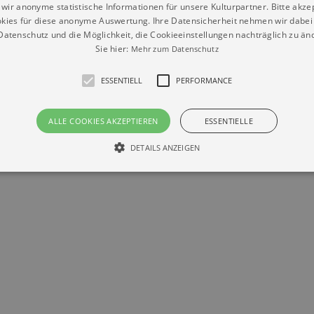
wir anonyme statistische Informationen für unsere Kulturpartner. Bitte akze
kies für diese anonyme Auswertung. Ihre Datensicherheit nehmen wir dabei 
atenschutz und die Möglichkeit, die Cookieeinstellungen nachträglich zu änd
Sie hier:
Mehr zum Datenschutz
ESSENTIELL
PERFORMANCE
Datenschutz
Impressum
Kontakt
ALLE COOKIES AKZEPTIEREN
ESSENTIELLE
© Braun & Krellmann GmbH
DETAILS ANZEIGEN
Essentiell
Performance
die grundlegenden Funktionen unserer Webseite gebraucht. Zum Beispiel für das Login 
eite nicht.
Läuft
er / Domain
Beschreibung
ab
29
This cookie is used by Cookie-Script.com service to reme
Script
days 7
preferences. It is necessary for Cookie-Script.com cookie
rkalender-
hours
n.de