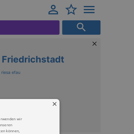
 Friedrichstadt
 riesa efau
×
erwenden wir
unseren
ten können,