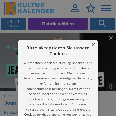
09.08.
Rubrik wählen
2026
×
Bitte akzeptieren Sie unsere
Cookies
Wir möchten Ihnen die Nutzung unserer Seite
so einfach wie möglich machen. Deshalb
verwenden wir Cookies. Wie Cookies
funktionieren und welche Aufgabe sie haben,
erfahren Sie in unseren
Datenschutzbestimmungen. Damit wir den
Service unserer Seite weiter kostenlos
Bühne
anbieten können, benötigen wir anonyme
Jean-Philippe Kindler
statistische Informationen für unsere
Kulturpartner. Bitte akzeptieren Sie unsere
Parkhotel Weißer Hirsch Dresden
Cookies für diese anonyme Auswertung. Ihre