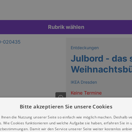
Rubrik wählen
Entdeckungen
Julbord - das
Weihnachtsbü
IKEA Dresden
Keine Termine
Bitte akzeptieren Sie unsere Cookies
n IKEA Family Julbord – dem schwedischen Weihnachtsbuffet –
i IKEA Dresen zu genießen. Freu dich auf eine Auswahl typi
 Ihnen die Nutzung unserer Seite so einfach wie möglich machen. Deshalb v
s. Wie Cookies funktionieren und welche Aufgabe sie haben, erfahren Sie in 
r Live-Musik.
zbestimmungen. Damit wir den Service unserer Seite weiter kostenlos anbie