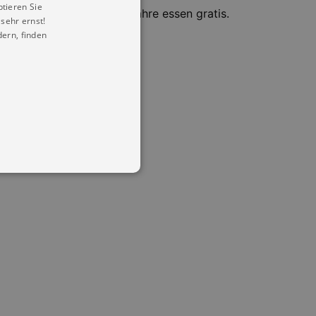
ptieren Sie
o Person, Kinder bis 12 Jahre essen gratis.
sehr ernst!
ern, finden
in Ihren account. Ohne diese
mber visitor cookie consent
 banner to work properly.