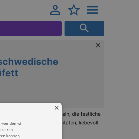
 schwedische
fett
×
 laden wir dich herzlich ein, die festliche
sch schwedischer Spezialitäten, liebevoll
erwenden wir
unseren
ten können,