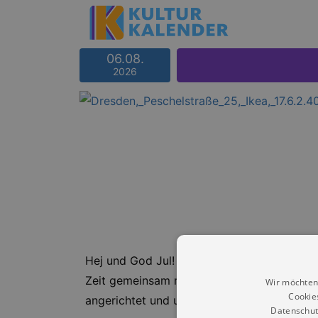
06.08.
2026
Hej und God Jul! Mit unserem traditionelle
Zeit gemeinsam mit Familie und Freunden be
Wir möchten
Cookie
angerichtet und untermalt mit schwedische
Datenschut