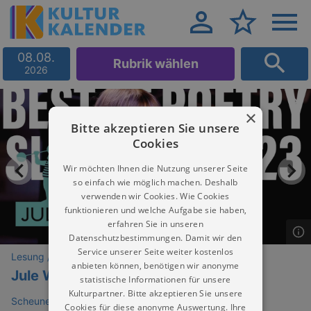
08.08.
Rubrik wählen
2026
×
Bitte akzeptieren Sie unsere
Cookies
Wir möchten Ihnen die Nutzung unserer Seite
so einfach wie möglich machen. Deshalb
verwenden wir Cookies. Wie Cookies
funktionieren und welche Aufgabe sie haben,
erfahren Sie in unseren
Datenschutzbestimmungen. Damit wir den
Service unserer Seite weiter kostenlos
Lesung / Vortrag / Gespräch
anbieten können, benötigen wir anonyme
Jule Weber
statistische Informationen für unsere
Kulturpartner. Bitte akzeptieren Sie unsere
Scheune Dresden (Blechschloss)
Cookies für diese anonyme Auswertung. Ihre