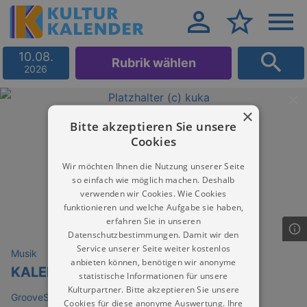
10.08.
Rubrik wählen
2026
×
Bitte akzeptieren Sie unsere
Cookies
Wir möchten Ihnen die Nutzung unserer Seite
so einfach wie möglich machen. Deshalb
verwenden wir Cookies. Wie Cookies
funktionieren und welche Aufgabe sie haben,
erfahren Sie in unseren
Datenschutzbestimmungen. Damit wir den
Service unserer Seite weiter kostenlos
Musik
anbieten können, benötigen wir anonyme
KALEIDOSKOP
statistische Informationen für unsere
Kulturpartner. Bitte akzeptieren Sie unsere
GrooveStation
Cookies für diese anonyme Auswertung. Ihre