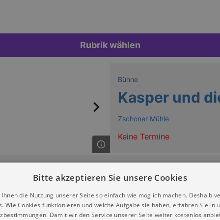
Rubrik wählen
Bühne
Kasper und d
Zschoner Mühle
Keine Termine
Bitte akzeptieren Sie unsere Cookies
 Ihnen die Nutzung unserer Seite so einfach wie möglich machen. Deshalb v
s. Wie Cookies funktionieren und welche Aufgabe sie haben, erfahren Sie in 
zbestimmungen. Damit wir den Service unserer Seite weiter kostenlos anbie