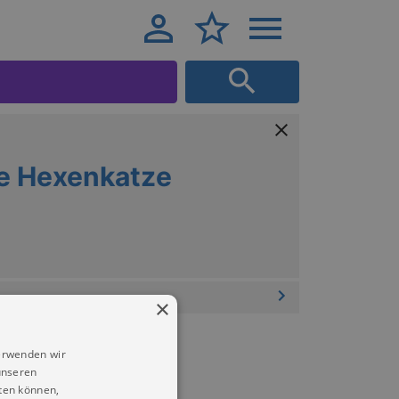
ie Hexenkatze
×
erwenden wir
unseren
ten können,