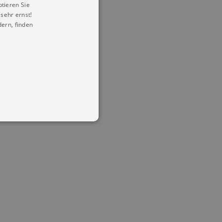
ptieren Sie
sehr ernst!
ern, finden
in Ihren account. Ohne diese
mber visitor cookie consent
 banner to work properly.