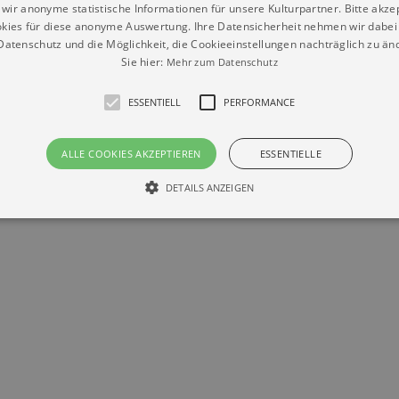
wir anonyme statistische Informationen für unsere Kulturpartner. Bitte akze
kies für diese anonyme Auswertung. Ihre Datensicherheit nehmen wir dabei 
Datenschutz
Impressum
Kontakt
atenschutz und die Möglichkeit, die Cookieeinstellungen nachträglich zu änd
© Braun & Krellmann GmbH
Sie hier:
Mehr zum Datenschutz
ESSENTIELL
PERFORMANCE
ALLE COOKIES AKZEPTIEREN
ESSENTIELLE
DETAILS ANZEIGEN
Essentiell
Performance
die grundlegenden Funktionen unserer Webseite gebraucht. Zum Beispiel für das Login 
eite nicht.
Läuft
er / Domain
Beschreibung
ab
29
This cookie is used by Cookie-Script.com service to reme
Script
days 7
preferences. It is necessary for Cookie-Script.com cookie
rkalender-
hours
n.de