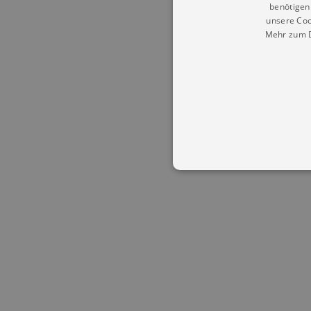
benötigen 
unsere Coo
Mehr zum D
Essentielle Cookies werden für 
Cookies funktioniert unsere Webs
Name
Provid
CookieScriptConsent
Cookie
.kultu
dresde