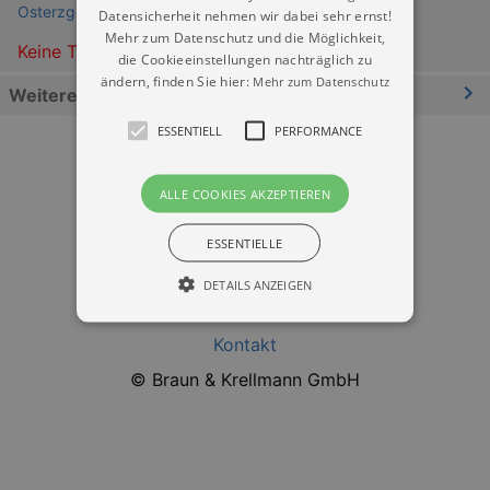
Osterzgebirgsmuseum Schloss Lauenstein
Datensicherheit nehmen wir dabei sehr ernst!
Mehr zum Datenschutz und die Möglichkeit,
Keine Termine
die Cookieeinstellungen nachträglich zu
ändern, finden Sie hier:
Mehr zum Datenschutz
Weitere Informationen
ESSENTIELL
PERFORMANCE
ALLE COOKIES AKZEPTIEREN
ESSENTIELLE
Datenschutz
DETAILS ANZEIGEN
Impressum
Kontakt
Essentiell
Performance
© Braun & Krellmann GmbH
Essentielle Cookies werden für die
grundlegenden Funktionen unserer Webseite
gebraucht. Zum Beispiel für das Login in Ihren
account. Ohne diese Cookies funktioniert
unsere Webseite nicht.