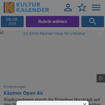
06.08.
Rubrik wählen
2026
Entdeckungen
Kästner Open Air
Stadtrundgang durch die Dresdner Neustadt auf
×
den Spuren Erich Kästners mit dem Kammerchor