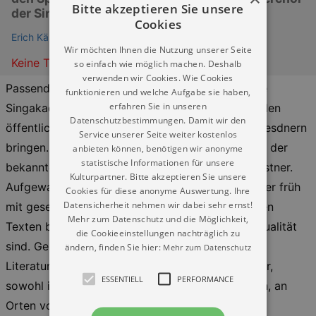
Bitte akzeptieren Sie unsere
der Singakademie Dresden
Cookies
Erich Kästner Haus für Literatur
Wir möchten Ihnen die Nutzung unserer Seite
Keine Termine
so einfach wie möglich machen. Deshalb
verwenden wir Cookies. Wie Cookies
Passend zum Jahresmotto „Ins Freie“ möchte die
funktionieren und welche Aufgabe sie haben,
erfahren Sie in unseren
Singakademie auch im Jahr 2026 Chormusik in den
Datenschutzbestimmungen. Damit wir den
öffentlichen Raum, zu den Dresdnerinnen und Dresdnern
Service unserer Seite weiter kostenlos
bringen. Im Zentrum des Programmes steht einer der
anbieten können, benötigen wir anonyme
statistische Informationen für unsere
bekanntesten deutschen Schriftsteller – Erich Kästner.
Kulturpartner. Bitte akzeptieren Sie unsere
Aufgewachsen in der Dresdner Neustadt, wurde er früh
Cookies für diese anonyme Auswertung. Ihre
Datensicherheit nehmen wir dabei sehr ernst!
mit gesellschaftskritischen und antimilitaristischen
Mehr zum Datenschutz und die Möglichkeit,
Texten bekannt, die teils von beklemmender Aktualität
die Cookieeinstellungen nachträglich zu
sind. Gemeinsam mit dem Erich Kästner Haus für
ändern, finden Sie hier:
Mehr zum Datenschutz
Literatur präsentieren wir Texte von Erich Kästner,
ESSENTIELL
PERFORMANCE
sowohl in Vertonungen für Chor als auch gelesen, an
Orten von Kästners Kindheit.