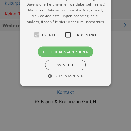
Kulturpalast Dresden
Datensicherheit nehmen wir dabei sehr ernst!
Mehr zum Datenschutz und die Möglichkeit,
Keine Termine
die Cookieeinstellungen nachträglich zu
ändern, finden Sie hier:
Mehr zum Datenschutz
Weitere Informationen
ESSENTIELL
PERFORMANCE
ALLE COOKIES AKZEPTIEREN
ESSENTIELLE
Datenschutz
DETAILS ANZEIGEN
Impressum
Kontakt
Essentiell
Performance
© Braun & Krellmann GmbH
Essentielle Cookies werden für die
grundlegenden Funktionen unserer Webseite
gebraucht. Zum Beispiel für das Login in Ihren
account. Ohne diese Cookies funktioniert
unsere Webseite nicht.