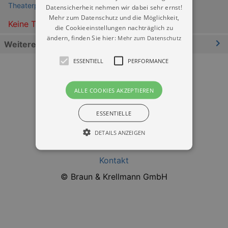
Theaterplatz Dresden
Datensicherheit nehmen wir dabei sehr ernst!
Mehr zum Datenschutz und die Möglichkeit,
Keine Termine
die Cookieeinstellungen nachträglich zu
ändern, finden Sie hier:
Mehr zum Datenschutz
Weitere Informationen
ESSENTIELL
PERFORMANCE
ALLE COOKIES AKZEPTIEREN
ESSENTIELLE
Datenschutz
DETAILS ANZEIGEN
Impressum
Kontakt
Essentiell
Performance
© Braun & Krellmann GmbH
Essentielle Cookies werden für die
grundlegenden Funktionen unserer Webseite
gebraucht. Zum Beispiel für das Login in Ihren
account. Ohne diese Cookies funktioniert
unsere Webseite nicht.