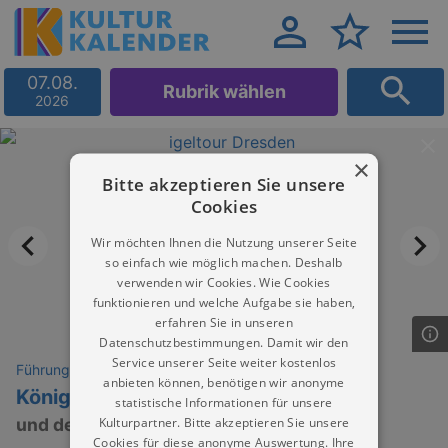
07.08.
Rubrik wählen
2026
×
Bitte akzeptieren Sie unsere
Cookies
Wir möchten Ihnen die Nutzung unserer Seite
so einfach wie möglich machen. Deshalb
verwenden wir Cookies. Wie Cookies
funktionieren und welche Aufgabe sie haben,
erfahren Sie in unseren
Datenschutzbestimmungen. Damit wir den
Service unserer Seite weiter kostenlos
Führungen
anbieten können, benötigen wir anonyme
König Johann
statistische Informationen für unsere
Kulturpartner. Bitte akzeptieren Sie unsere
und der Theaterplatz zu Dresden
Cookies für diese anonyme Auswertung. Ihre