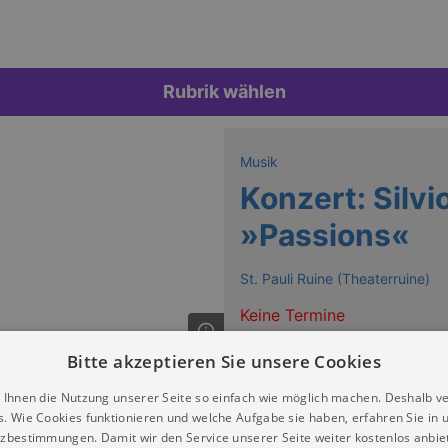
Rubrik wählen
Musik
Konzert: Silvi
»Passions«
St. Pauli Ruine (Theaterruine)
Keine Termine
Bitte akzeptieren Sie unsere Cookies
 Ihnen die Nutzung unserer Seite so einfach wie möglich machen. Deshalb v
s. Wie Cookies funktionieren und welche Aufgabe sie haben, erfahren Sie in 
zbestimmungen. Damit wir den Service unserer Seite weiter kostenlos anbie