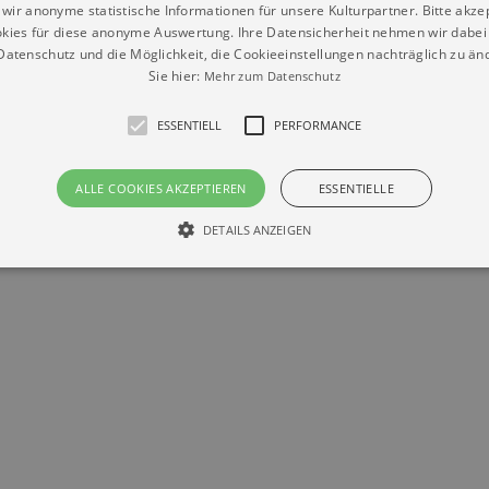
wir anonyme statistische Informationen für unsere Kulturpartner. Bitte akze
kies für diese anonyme Auswertung. Ihre Datensicherheit nehmen wir dabei 
atenschutz und die Möglichkeit, die Cookieeinstellungen nachträglich zu änd
Sie hier:
Mehr zum Datenschutz
Datenschutz
Impressum
Kontakt
© Braun & Krellmann GmbH
ESSENTIELL
PERFORMANCE
ALLE COOKIES AKZEPTIEREN
ESSENTIELLE
DETAILS ANZEIGEN
Essentiell
Performance
die grundlegenden Funktionen unserer Webseite gebraucht. Zum Beispiel für das Login 
eite nicht.
Läuft
er / Domain
Beschreibung
ab
29
This cookie is used by Cookie-Script.com service to reme
Script
days 7
preferences. It is necessary for Cookie-Script.com cookie
rkalender-
hours
n.de