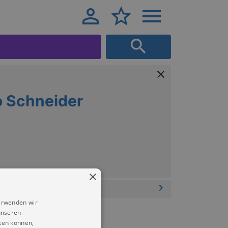
o Schneider
×
erwenden wir
unseren
ten können,