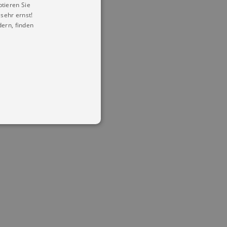
ptieren Sie
sehr ernst!
ern, finden
in Ihren account. Ohne diese
mber visitor cookie consent
 banner to work properly.