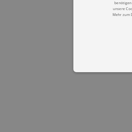
benötigen 
unsere Coo
Mehr zum D
Essentielle Cookies werden für 
Cookies funktioniert unsere Webs
Name
Provid
CookieScriptConsent
Cookie
.kultu
dresde