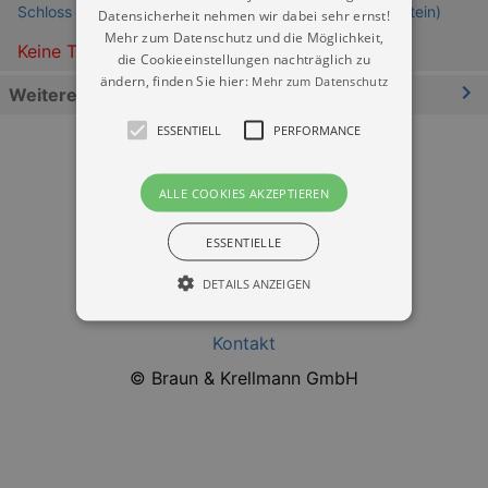
Schloss Pirna Sonnenstein (Bastionen Festung Sonnenstein)
Datensicherheit nehmen wir dabei sehr ernst!
Mehr zum Datenschutz und die Möglichkeit,
Keine Termine
die Cookieeinstellungen nachträglich zu
ändern, finden Sie hier:
Mehr zum Datenschutz
Weitere Informationen
ESSENTIELL
PERFORMANCE
ALLE COOKIES AKZEPTIEREN
ESSENTIELLE
Datenschutz
DETAILS ANZEIGEN
Impressum
Kontakt
Essentiell
Performance
© Braun & Krellmann GmbH
Essentielle Cookies werden für die
grundlegenden Funktionen unserer Webseite
gebraucht. Zum Beispiel für das Login in Ihren
account. Ohne diese Cookies funktioniert
unsere Webseite nicht.