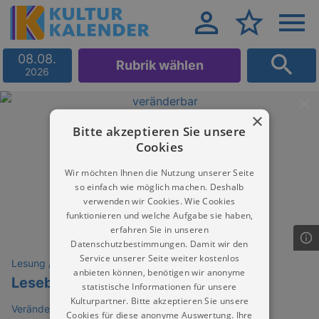
08.08.
Rubrik wählen
2026
×
Bitte akzeptieren Sie unsere
Cookies
Wir möchten Ihnen die Nutzung unserer Seite
so einfach wie möglich machen. Deshalb
verwenden wir Cookies. Wie Cookies
funktionieren und welche Aufgabe sie haben,
erfahren Sie in unseren
Datenschutzbestimmungen. Damit wir den
Service unserer Seite weiter kostenlos
Lesung / Vortrag / Gespräch
anbieten können, benötigen wir anonyme
Lesebühne Phrase4
statistische Informationen für unsere
Kulturpartner. Bitte akzeptieren Sie unsere
VeränderBar
Cookies für diese anonyme Auswertung. Ihre