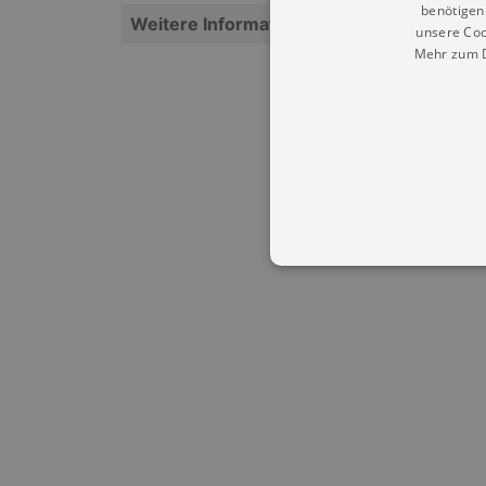
benötigen 
Weitere Informationen
unsere Coo
Mehr zum D
Essentielle Cookies werden für 
Cookies funktioniert unsere Webs
Name
Provid
CookieScriptConsent
Cookie
.kultu
dresde