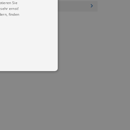
ptieren Sie
sehr ernst!
ern, finden
in Ihren account. Ohne diese
mber visitor cookie consent
 banner to work properly.