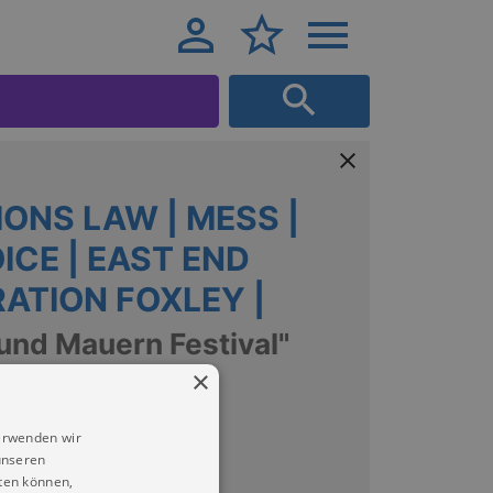
IONS LAW | MESS |
ICE | EAST END
ATION FOXLEY |
und Mauern Festival"
×
erwenden wir
unseren
ten können,