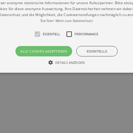
wir anonyme statistische Informationen für unsere Kulturpartner. Bitte akze
kies für diese anonyme Auswertung. Ihre Datensicherheit nehmen wir dabei 
atenschutz und die Möglichkeit, die Cookieeinstellungen nachträglich zu änd
Sie hier:
Mehr zum Datenschutz
ESSENTIELL
PERFORMANCE
Datenschutz
Impressum
Kontakt
ALLE COOKIES AKZEPTIEREN
ESSENTIELLE
© Braun & Krellmann GmbH
DETAILS ANZEIGEN
Essentiell
Performance
die grundlegenden Funktionen unserer Webseite gebraucht. Zum Beispiel für das Login 
eite nicht.
Läuft
er / Domain
Beschreibung
ab
29
This cookie is used by Cookie-Script.com service to reme
Script
days 7
preferences. It is necessary for Cookie-Script.com cookie
rkalender-
hours
n.de