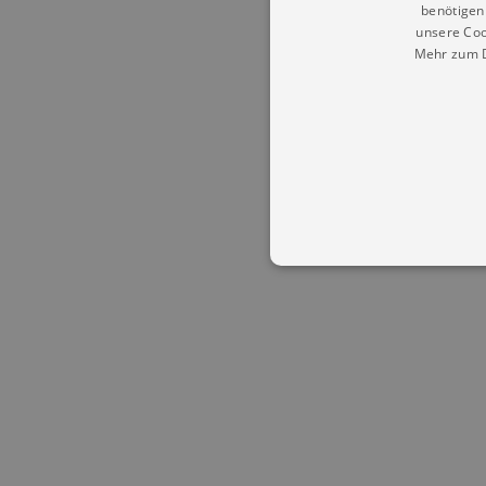
benötigen 
unsere Coo
Mehr zum D
Essentielle Cookies werden für 
Cookies funktioniert unsere Webs
Name
Provid
CookieScriptConsent
Cookie
.kultu
dresde