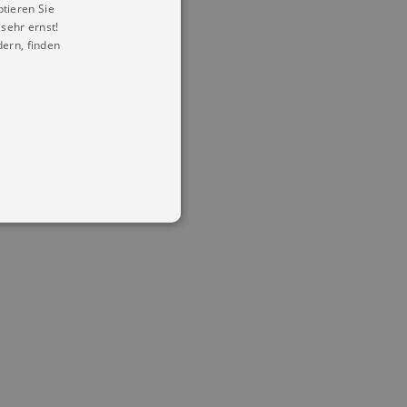
ptieren Sie
sehr ernst!
ern, finden
in Ihren account. Ohne diese
mber visitor cookie consent
 banner to work properly.