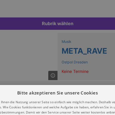
Rubrik wählen
Musik
META_RAVE
Ostpol Dresden
Keine Termine
Bitte akzeptieren Sie unsere Cookies
 Ihnen die Nutzung unserer Seite so einfach wie möglich machen. Deshalb v
s. Wie Cookies funktionieren und welche Aufgabe sie haben, erfahren Sie in 
zbestimmungen. Damit wir den Service unserer Seite weiter kostenlos anbie