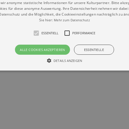
wir anonyme statistische Informationen für unsere Kulturpartner. Bitte akze
kies für diese anonyme Auswertung. Ihre Datensicherheit nehmen wir dabei 
Datenschutz
Impressum
Kontakt
atenschutz und die Möglichkeit, die Cookieeinstellungen nachträglich zu änd
© Braun & Krellmann GmbH
Sie hier:
Mehr zum Datenschutz
ESSENTIELL
PERFORMANCE
ALLE COOKIES AKZEPTIEREN
ESSENTIELLE
DETAILS ANZEIGEN
Essentiell
Performance
die grundlegenden Funktionen unserer Webseite gebraucht. Zum Beispiel für das Login 
eite nicht.
Läuft
er / Domain
Beschreibung
ab
29
This cookie is used by Cookie-Script.com service to reme
Script
days 7
preferences. It is necessary for Cookie-Script.com cookie
rkalender-
hours
n.de