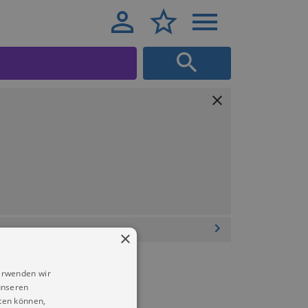
×
erwenden wir
unseren
ten können,