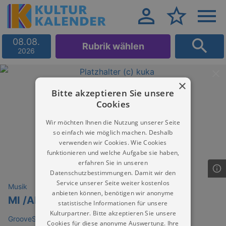
08.08.
Rubrik wählen
2026
×
Bitte akzeptieren Sie unsere
Cookies
Wir möchten Ihnen die Nutzung unserer Seite
so einfach wie möglich machen. Deshalb
verwenden wir Cookies. Wie Cookies
funktionieren und welche Aufgabe sie haben,
erfahren Sie in unseren
Datenschutzbestimmungen. Damit wir den
Service unserer Seite weiter kostenlos
Musik
anbieten können, benötigen wir anonyme
MI /AMO
statistische Informationen für unsere
Kulturpartner. Bitte akzeptieren Sie unsere
GrooveStation
Cookies für diese anonyme Auswertung. Ihre