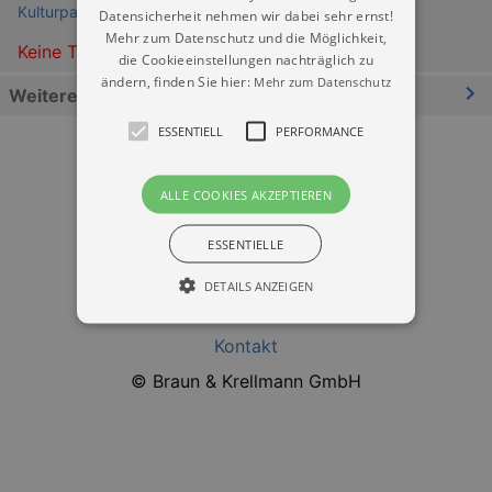
Kulturpalast Dresden
Datensicherheit nehmen wir dabei sehr ernst!
Mehr zum Datenschutz und die Möglichkeit,
Keine Termine
die Cookieeinstellungen nachträglich zu
ändern, finden Sie hier:
Mehr zum Datenschutz
Weitere Informationen
ESSENTIELL
PERFORMANCE
ALLE COOKIES AKZEPTIEREN
ESSENTIELLE
Datenschutz
DETAILS ANZEIGEN
Impressum
Kontakt
Essentiell
Performance
© Braun & Krellmann GmbH
Essentielle Cookies werden für die
grundlegenden Funktionen unserer Webseite
gebraucht. Zum Beispiel für das Login in Ihren
account. Ohne diese Cookies funktioniert
unsere Webseite nicht.