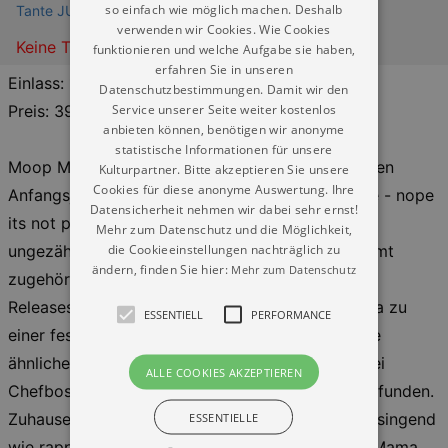
so einfach wie möglich machen. Deshalb
Tante JU Liveclub
verwenden wir Cookies. Wie Cookies
Keine Termine
funktionieren und welche Aufgabe sie haben,
erfahren Sie in unseren
Einlass: 19:00 / Beginn: 20:00
Datenschutzbestimmungen. Damit wir den
Service unserer Seite weiter kostenlos
Preis: 39,40 € inkl. Geb.
anbieten können, benötigen wir anonyme
statistische Informationen für unsere
Moop Mama - Blasmusik und Rap? Was man in den
Kulturpartner. Bitte akzeptieren Sie unsere
Cookies für diese anonyme Auswertung. Ihre
Anfangsjahren noch umständlich erklären musste - nope
Datensicherheit nehmen wir dabei sehr ernst!
its not polka hip hop - hat sich mittlerweile auf
Mehr zum Datenschutz und die Möglichkeit,
die Cookieeinstellungen nachträglich zu
ungezählten Festivals bewährt. 4 Studioalben samt
ändern, finden Sie hier:
Mehr zum Datenschutz
zugehöriger Touren, 2 Live-Alben, diverse Single
Releases und Guerrilla-Events haben Moop Mama zu
ESSENTIELL
PERFORMANCE
einer festen Instanz und Inspiration für zahlreiche
ähnliche Projekte gemacht. Mit Älice (ehemals bei
ALLE COOKIES AKZEPTIEREN
Chefboss) hat Moop Mama eine neue Stimme gefunden.
ESSENTIELLE
Zuhause in vielen Genres und genauso souverän singend
wie rappend, liefert die neue Frontfrau in Moop Mama