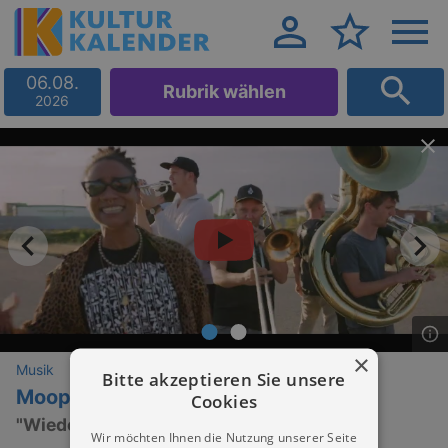
06.08.
Rubrik wählen
2026
×
Musik
Bitte akzeptieren Sie unsere
Moop Mama x Alice
Cookies
"Wieder Laut Tour" 2024
Wir möchten Ihnen die Nutzung unserer Seite